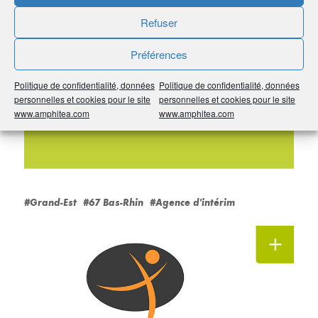
Refuser
Préférences
RE’FLEX SERVICES
Politique de confidentialité, données
Politique de confidentialité, données
Agence d'intérim et de
personnelles et cookies pour le site
personnelles et cookies pour le site
www.amphitea.com
www.amphitea.com
recrutement à Haguenau
#Grand-Est
#67 Bas-Rhin
#Agence d'intérim