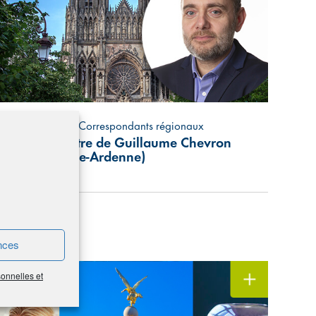
Portrait de vos Correspondants régionaux
À la rencontre de Guillaume Chevron
(Champagne-Ardenne)
nces
union adhérents
sonnelles et