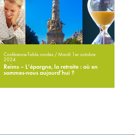
Conférence-Table rondes / Mardi 1er octobre
2024
Reims – L’épargne, la retraite : où en
sommes-nous aujourd’hui ?