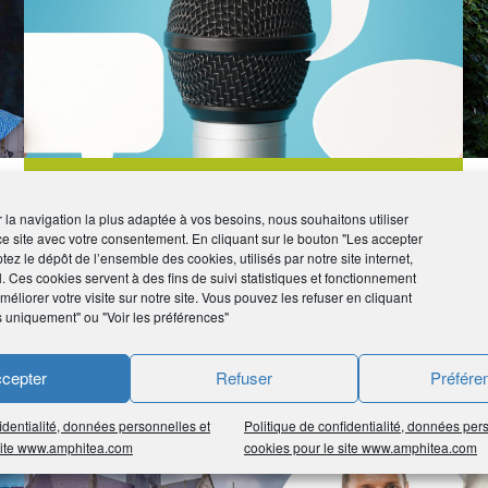
Correspondants régionaux
Ils brossent le portrait d’AMPHITÉA
ir la navigation la plus adaptée à vos besoins, nous souhaitons utiliser
ce site avec votre consentement. En cliquant sur le bouton "Les accepter
tez le dépôt de l’ensemble des cookies, utilisés par notre site internet,
l. Ces cookies servent à des fins de suivi statistiques et fonctionnement
éliorer votre visite sur notre site. Vous pouvez les refuser en cliquant
s uniquement" ou "Voir les préférences"
cepter
Refuser
Préfére
#Vie de l'Association
#Champagne-Ardenne
#Ré
identialité, données personnelles et
Politique de confidentialité, données per
 site www.amphitea.com
cookies pour le site www.amphitea.com