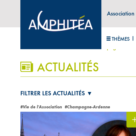
Association
ABONNEZ-VOUS À LA LETTRE D'INFORM
THÈMES
Accueil
>
Vie de l'association
>
Champagne-Arde
ACTUALITÉS
FILTRER LES ACTUALITÉS ▼
#Vie de l'Association
#Champagne-Ardenne