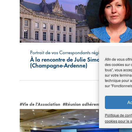
Portrait de vos Correspondants régionaux
À la rencontre de Julie Simon
Afin de vous offr
des cookies sur 
(Champagne-Ardenne)
tous", vous accep
sur votre termina
technique pour am
sur "Fonctionnel
Ac
#Vie de l'Association
#Réunion adhérents
Politique de conf
cookies pour le