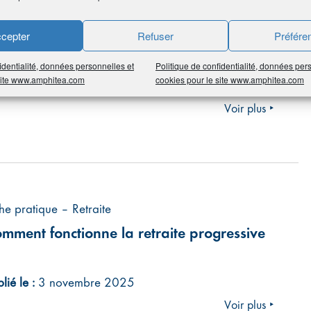
tualités et pédagogie
 Mensuel du Cercle de l’Épargne N°137 –
cepter
Refuser
Préfére
ovembre 2025
identialité, données personnelles et
Politique de confidentialité, données per
 site www.amphitea.com
cookies pour le site www.amphitea.com
lié le :
19 novembre 2025
Voir plus ‣
che pratique – Retraite
mment fonctionne la retraite progressive
lié le :
3 novembre 2025
Voir plus ‣