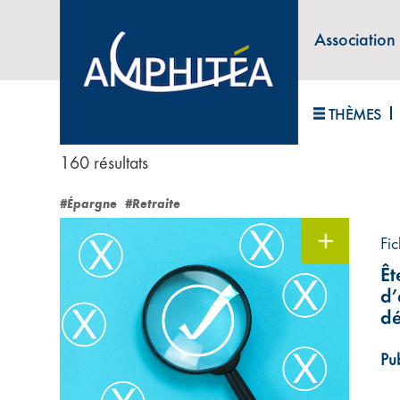
Association
Accueil
>
Fiches pratiques
>
Retraite
THÈME : RETRAITE
THÈMES
160 résultats
#Épargne
#Retraite
Fic
Êt
d’
dé
Pub