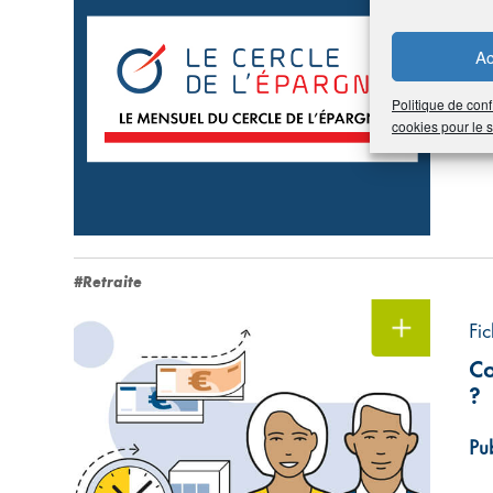
Ac
Le
Ac
N
Politique de conf
cookies pour le
Pub
#Retraite
Fi
Co
?
Pub