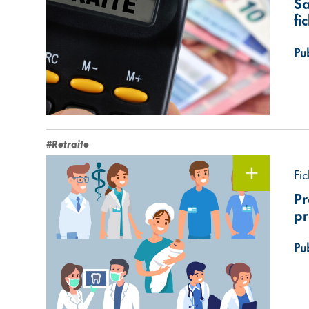
Sa
fi
Pub
#Retraite
Fic
Pr
pr
Pub