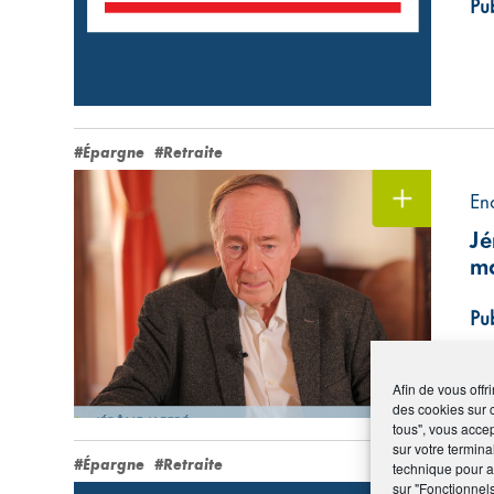
Pub
#Épargne
#Retraite
En
Jé
ma
Pub
Afin de vous offr
des cookies sur 
tous", vous accep
sur votre termina
#Épargne
#Retraite
technique pour am
sur "Fonctionnel