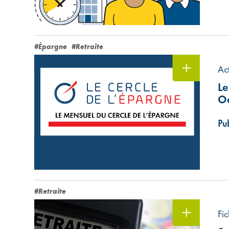
#Épargne
#Retraite
Ac
Le
O
Pub
#Retraite
Fic