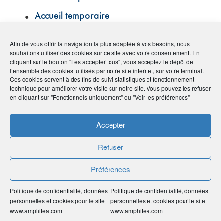
Accueil temporaire
Action
Afin de vous offrir la navigation la plus adaptée à vos besoins, nous
Affection de longue durée (ALD)
souhaitons utiliser des cookies sur ce site avec votre consentement. En
cliquant sur le bouton "Les accepter tous", vous acceptez le dépôt de
l’ensemble des cookies, utilisés par notre site internet, sur votre terminal.
Agent général d’assurances
Ces cookies servent à des fins de suivi statistiques et fonctionnement
technique pour améliorer votre visite sur notre site. Vous pouvez les refuser
Agirc-Arrco
en cliquant sur "Fonctionnels uniquement" ou "Voir les préférences"
Aidant familial
Accepter
Aide aux chômeurs créateurs ou
repreneurs d’entreprise (ACCRE)
Refuser
Aide personnalisée au logement (APL)
Préférences
Allocation aux adultes handicapés (AAH)
Politique de confidentialité, données
Politique de confidentialité, données
Allocation d’éducation de l’enfant
personnelles et cookies pour le site
personnelles et cookies pour le site
www.amphitea.com
www.amphitea.com
handicapé (AEEH)