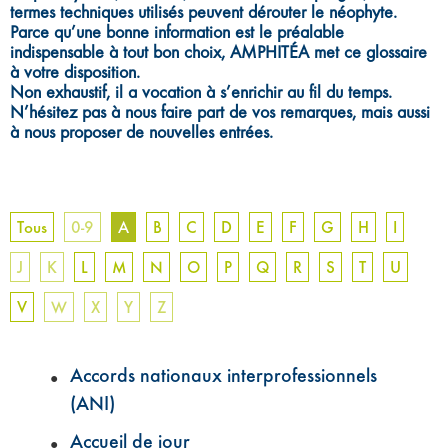
termes techniques utilisés peuvent dérouter le néophyte.
Parce qu’une bonne information est le préalable
indispensable à tout bon choix, AMPHITÉA met ce glossaire
à votre disposition.
Non exhaustif, il a vocation à s’enrichir au fil du temps.
N’hésitez pas à nous faire part de vos remarques, mais aussi
à nous proposer de nouvelles entrées.
Tous
0-9
A
B
C
D
E
F
G
H
I
J
K
L
M
N
O
P
Q
R
S
T
U
V
W
X
Y
Z
Accords nationaux interprofessionnels
(ANI)
Accueil de jour