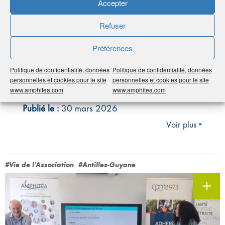
Accepter
Refuser
Préférences
Portrait de vos Correspondants régionaux
Politique de confidentialité, données
Politique de confidentialité, données
À la rencontre de Lucas Fattori
personnelles et cookies pour le site
personnelles et cookies pour le site
(Alsace-Lorraine)
www.amphitea.com
www.amphitea.com
Publié le :
30 mars 2026
Voir plus ‣
#Vie de l'Association
#Antilles-Guyane