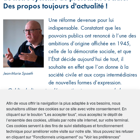
Des propos toujours d'actualité !
Une réforme devenue pour lui
indispensable. Constatant que les
pouvoirs publics ont renoncé à l’une des
ambitions d’origine affichée en 1945,
celle de la démocratie sociale, et que
l’État décide aujourd’hui de tout, il
souhaite en effet que l’on donne à la
Jean-Marie Spaeth
société civile et aux corps intermédiaires
de nouvelles formes d’expression.
«
Oublier le lien entre démocratie et gouvernance de la
protection sociale face aux changements inéluctables que va
Afin de vous offrir la navigation la plus adaptée à vos besoins, nous
connaitre notre système, constitue un risque
», prévient-il,
souhaitons utiliser des cookies sur ce site avec votre consentement. En
avant de donner quelques pistes d’évolution pour l’avenir.
cliquant sur le bouton "Les accepter tous", vous acceptez le dépôt de
l’ensemble des cookies, utilisés par notre site internet, sur votre terminal.
Ces cookies servent à des fins de suivi statistiques et fonctionnement
technique pour améliorer votre visite sur notre site. Vous pouvez les refuser
en cliquant sur "Fonctionnels uniquement" ou "Voir les préférences"