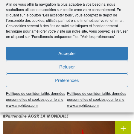
Afin de vous offrir la navigation la plus adaptée à vos besoins, nous
souhaitons utiliser des cookies sur ce site avec votre consentement. En
cliquant sur le bouton "Les accepter tous", vous acceptez le dépôt de
Par :
humancom
l’ensemble des cookies, utilisés par notre site internet, sur votre terminal.
Publié le :
13 novembre 2020
Ces cookies servent à des fins de suivi statistiques et fonctionnement
technique pour améliorer votre visite sur notre site. Vous pouvez les refuser
Noter
5
/
5
2
votes
en cliquant sur "Fonctionnels uniquement" ou "Voir les préférences"
Imprimer
Accepter
Refuser
Partager
Préférences
À voir sur
le même
Politique de confidentialité, données
Politique de confidentialité, données
sujet
personnelles et cookies pour le site
personnelles et cookies pour le site
www.amphitea.com
www.amphitea.com
#Partenaire AG2R LA MONDIALE