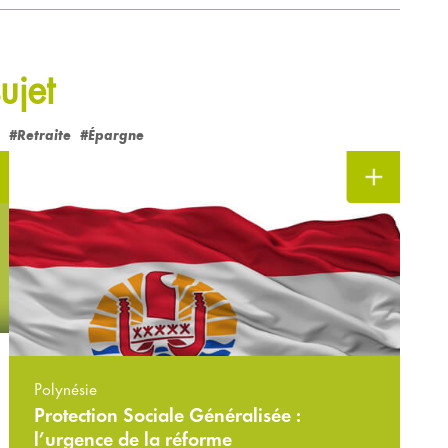
ujet
#Retraite
#Épargne
Polynésie
Protection Sociale Généralisée :
l’urgence de la réforme