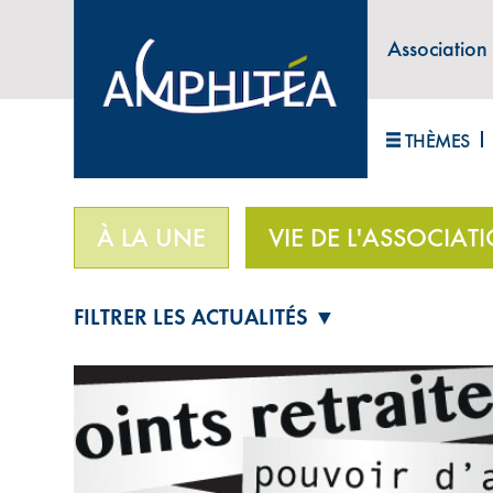
Association
ABONNEZ-VOUS À LA LETTRE D'INFORM
THÈMES
Accueil
>
Vie de l'association
>
Votre Association 
À LA UNE
VIE DE L'ASSOCIAT
FILTRER LES ACTUALITÉS ▼