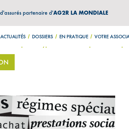
 d'assurés partenaire d'
AG2R LA MONDIALE
ATIONS "AMPHITÉA INFOS"
ACTUALITÉS
DOSSIERS
EN PRATIQUE
VOTRE ASSOCI
en action pour décrypter la réforme et répondre à vos que
ION