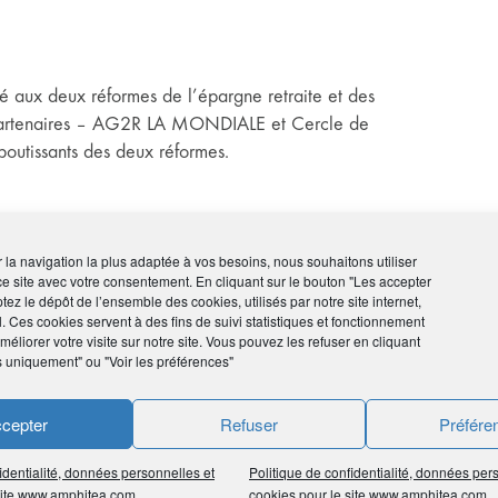
 aux deux réformes de l’épargne retraite et des
ux partenaires – AG2R LA MONDIALE et Cercle de
boutissants des deux réformes.
ir la navigation la plus adaptée à vos besoins, nous souhaitons utiliser
ce site avec votre consentement. En cliquant sur le bouton "Les accepter
tez le dépôt de l’ensemble des cookies, utilisés par notre site internet,
l. Ces cookies servent à des fins de suivi statistiques et fonctionnement
, notamment sur le
rapport du haut-commissaire à la
éliorer votre visite sur notre site. Vous pouvez les refuser en cliquant
s uniquement" ou "Voir les préférences"
du Cercle de l’Épargne dans une interview-vidéo.
de nouvelles notions, découvrir nos fiches pratiques.
cepter
Refuser
Préfére
identialité, données personnelles et
Politique de confidentialité, données per
 site www.amphitea.com
cookies pour le site www.amphitea.com