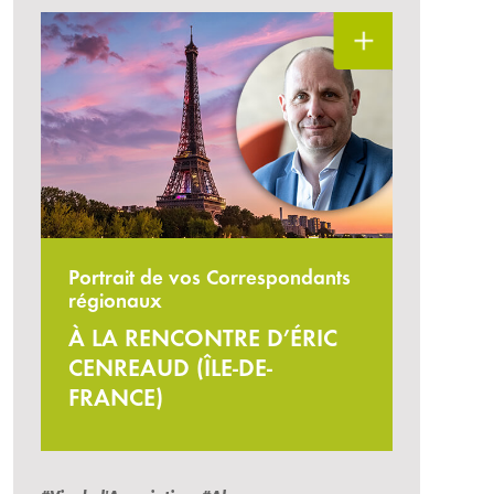
Portrait de vos Correspondants
régionaux
À LA RENCONTRE D’ÉRIC
CENREAUD (ÎLE-DE-
FRANCE)