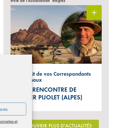
#Vie de l'Association
#Alpes
Portrait de vos Correspondants
régionaux
À LA RENCONTRE DE
DIDIER PIJOLET (ALPES)
nces
sonnelles et
DÉCOUVRIR PLUS D'ACTUALITÉS