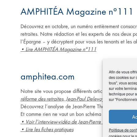
AMPHITÉA Magazine n°111
Découvrez en octobre, un numéro entièrement consacré
retraites. Notre rédaction et les experts de nos de
l’Épargne – y décryptent pour vous les tenants et les a
• Lire AMPHITÉA Magazine n°111
Afin de vous offr
amphitea.com
des cookies sur 
tous", vous accep
sur votre termina
Notre site vous propose différents articles de synthèse
technique pour am
réforme des retraites, Jean-Paul Delevoye
.
sur "Fonctionnel
Découvrez l’analyse de Jean-Pierre Thomas, président 
Et comme rien ne vaut un bon schéma pour appréhender 
Ac
• Voir l’interview-vidéo de Jean-Pierre Thomas
• Lire les fiches pratiques
Politique de conf
cookies pour le