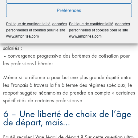
– taux de cotisation identique aux salariés ;
– barème des cotisations dégressif pour préserver l’équilibre
Préférences
économique des indépendants ;
Politique de confidentialité, données
Politique de confidentialité, données
– acquisition d’un minimum de droits annuels pour les faibles
personnelles et cookies pour le site
personnelles et cookies pour le site
revenus ;
www.amphitea.com
www.amphitea.com
– refonte de l’assiette sociale pour renforcer l’équité avec les
salariés ;
– convergence progressive des barèmes de cotisation pour
les professions libérales.
Même si la réforme a pour but une plus grande équité entre
les Français à travers la fin à terme des régimes spéciaux, le
rapport suggère néanmoins de prendre en compte « certaines
spécificités de certaines professions ».
6 – Une liberté de choix de l’âge
de départ, mais…
Faut-il reculer l’âge légal de départ ? Sur cette question ultra-