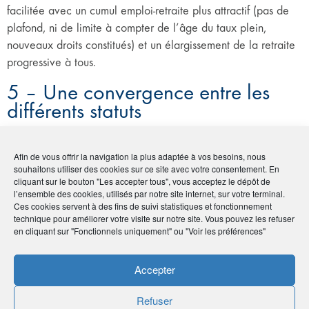
facilitée avec un cumul emploi-retraite plus attractif (pas de
plafond, ni de limite à compter de l’âge du taux plein,
nouveaux droits constitués) et un élargissement de la retraite
progressive à tous.
5 – Une convergence entre les
différents statuts
Les taux de cotisation entre privé et public devraient être
Afin de vous offrir la navigation la plus adaptée à vos besoins, nous
uniformisés avec un taux global unique de 28,12%, réparti à
souhaitons utiliser des cookies sur ce site avec votre consentement. En
60%/40% entre les employeurs et les salariés.
cliquant sur le bouton "Les accepter tous", vous acceptez le dépôt de
l’ensemble des cookies, utilisés par notre site internet, sur votre terminal.
Les assiettes de cotisation devraient elles aussi converger,
Ces cookies servent à des fins de suivi statistiques et fonctionnement
avec notamment une prise en compte des primes des
technique pour améliorer votre visite sur notre site. Vous pouvez les refuser
fonctionnaires et des régimes spéciaux pour le calcul des
en cliquant sur "Fonctionnels uniquement" ou "Voir les préférences"
droits.
Accepter
Concernant les travailleurs non-salariés, un équilibre sera
recherché via un aménagement du barème de cotisation :
Refuser