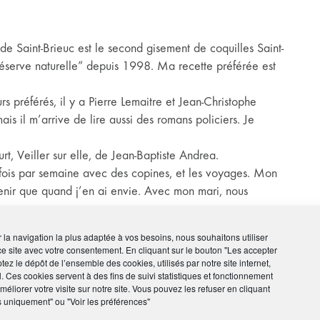
 de Saint-Brieuc est le second gisement de coquilles Saint-
réserve naturelle” depuis 1998. Ma recette préférée est
s préférés, il y a Pierre Lemaitre et Jean-Christophe
mais il m’arrive de lire aussi des romans policiers. Je
, Veiller sur elle, de Jean-Baptiste Andrea.
 fois par semaine avec des copines, et les voyages. Mon
evenir que quand j’en ai envie. Avec mon mari, nous
trois, je les adore.
ir la navigation la plus adaptée à vos besoins, nous souhaitons utiliser
ce site avec votre consentement. En cliquant sur le bouton "Les accepter
onale AMPHITÉA ?
tez le dépôt de l’ensemble des cookies, utilisés par notre site internet,
l. Ces cookies servent à des fins de suivi statistiques et fonctionnement
éliorer votre visite sur notre site. Vous pouvez les refuser en cliquant
ante, je me suis dit pourquoi pas. Aller aux réunions
s uniquement" ou "Voir les préférences"
oxygène : on rencontre des gens, on discute d’assurance,