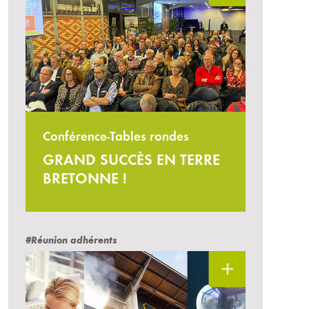
Conférence-Tables rondes
GRAND SUCCÈS EN TERRE
BRETONNE !
#Réunion adhérents