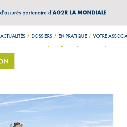
 d'assurés partenaire d'
AG2R LA MONDIALE
ATIONS "AMPHITÉA INFOS"
ACTUALITÉS
DOSSIERS
EN PRATIQUE
VOTRE ASSOCI
Marie-Christine Hervé (Bretagne/Pays-de-la-Loire)
ION