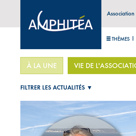
Association
ABONNEZ-VOUS À LA LETTRE D'INFORM
THÈMES
Accueil
>
Vie de l'association
>
À la rencontre de 
À LA UNE
VIE DE L'ASSOCIAT
FILTRER LES ACTUALITÉS ▼