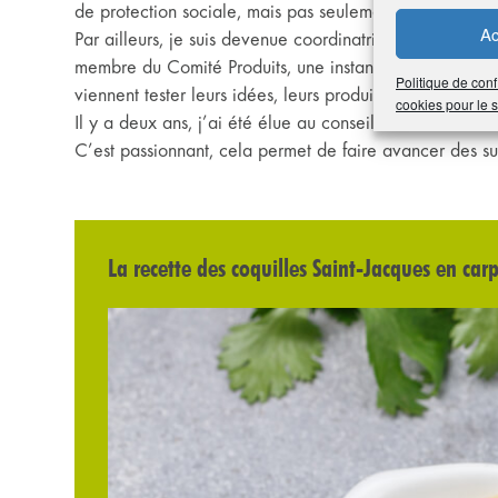
de protection sociale, mais pas seulement.
Ac
Par ailleurs, je suis devenue coordinatrice régionale (
membre du Comité Produits, une instance où des rep
Politique de conf
viennent tester leurs idées, leurs produits.
cookies pour le
Il y a deux ans, j’ai été élue au conseil d’administra
C’est passionnant, cela permet de faire avancer des suj
La recette des coquilles Saint-Jacques en car