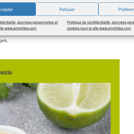
cepter
Refuser
Préfére
on est en charge de l’organisation des Focus régionaux) et
résentants du partenaire assureur AG2R LA MONDIALE
identialité, données personnelles et
Politique de confidentialité, données per
 site www.amphitea.com
cookies pour le site www.amphitea.com
tion d’AMPHITÉA.
ets.
paccio