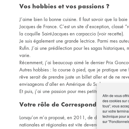
Vos hobbies et vos passions ?
J’aime bien la bonne cuisine. Il faut savoir que la baie
Jacques de France. C’est un site d’exception, classé “
la coquille Saint-Jacques en carpaccio (voir recette).
Je suis également une grande lectrice. Parmi mes auteur
Rufin. J’ai une prédilection pour les sagas historiques, 
varie.
Récemment, j’ai beaucoup aimé le dernier Prix Goncourt
Autres hobbies : la course à pied, que je pratique une
rêve serait de prendre juste un billet aller et de ne r
envisageons d’aller en Amérique du Sud.
Et puis, j’ai une passion pour mes petits-enfants. J’en ai 
Afin de vous offr
des cookies sur 
Votre rôle de Correspondante régi
tous", vous accep
sur votre termina
technique pour am
Lorsqu’on m’a proposé, en 2011, de devenir Correspond
sur "Fonctionnel
nationales et régionales est vite devenu ma bouffée d’