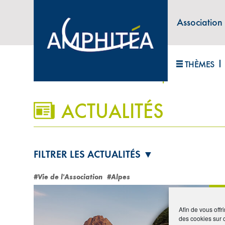
Association
ABONNEZ-VOUS À LA LETTRE D'INFORM
THÈMES
Accueil
>
Vie de l'association
>
Alpes
ACTUALITÉS
FILTRER LES ACTUALITÉS ▼
#Vie de l'Association
#Alpes
Afin de vous offr
des cookies sur 