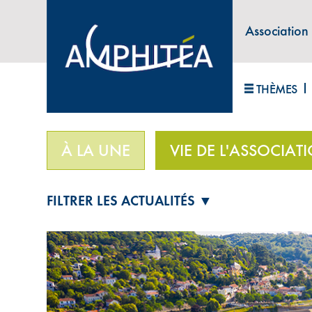
Association
ABONNEZ-VOUS À LA LETTRE D'INFORM
THÈMES
Accueil
>
Vie de l'association
>
À la rencontre de 
À LA UNE
VIE DE L'ASSOCIAT
FILTRER LES ACTUALITÉS ▼