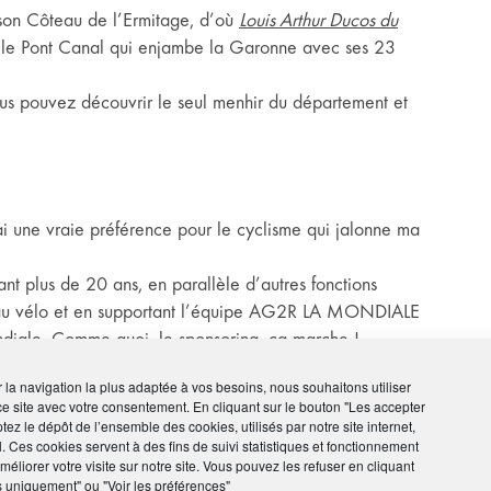
 son Côteau de l’Ermitage, d’où
Louis Arthur Ducos du
et le Pont Canal qui enjambe la Garonne avec ses 23
pouvez découvrir le seul menhir du département et
’ai une vraie préférence pour le cyclisme qui jalonne ma
nt plus de 20 ans, en parallèle d’autres fonctions
ce au vélo et en supportant l’équipe AG2R LA MONDIALE
ndiale. Comme quoi, le sponsoring, ça marche !
o. Moins dur !
ir la navigation la plus adaptée à vos besoins, nous souhaitons utiliser
ce site avec votre consentement. En cliquant sur le bouton "Les accepter
tez le dépôt de l’ensemble des cookies, utilisés par notre site internet,
l. Ces cookies servent à des fins de suivi statistiques et fonctionnement
éliorer votre visite sur notre site. Vous pouvez les refuser en cliquant
e de l’Aveyron)
s uniquement" ou "Voir les préférences"