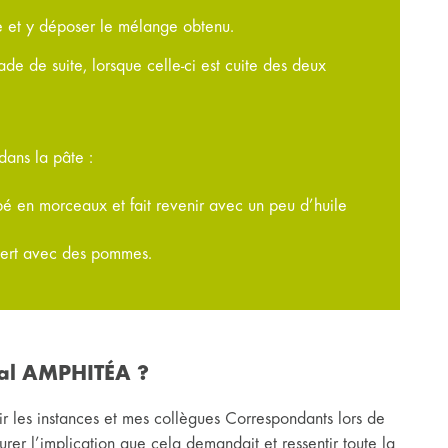
le et y déposer le mélange obtenu.
ade de suite, lorsque celle-ci est cuite des deux
dans la pâte :
 en morceaux et fait revenir avec un peu d’huile
ssert avec des pommes.
nal AMPHITÉA ?
 les instances et mes collègues Correspondants lors de
rer l’implication que cela demandait et ressentir toute la