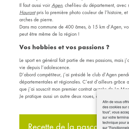
Il faut aussi voir
Agen
, chef-lieu du département, avec
Hauront
pris la première photo couleur de l’histoire, 
arches de pierre.
Dans ma commune de 400 âmes, à 15 km d’Agen, vous 
peut être même de la région !
Vos hobbies et vos passions ?
Le sport en général fait partie de mes passions, mais j
vie depuis l’adolescence.
D’abord compétiteur, j’ai présidé le club d’Agen penda
départementales et régionales. C’est d’ailleurs grâ
que j’ai souscrit mon premier contrat auprès de La Mo
Je pratique aussi un autre deux roues, à savoir, la mot
Afin de vous offr
des cookies sur 
tous", vous accep
sur votre termina
technique pour am
Recette de la pascade (crêp
sur "Fonctionnel