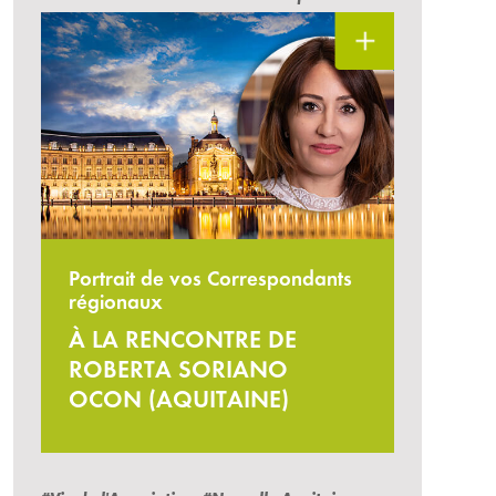
Portrait de vos Correspondants
régionaux
À LA RENCONTRE DE
ROBERTA SORIANO
OCON (AQUITAINE)