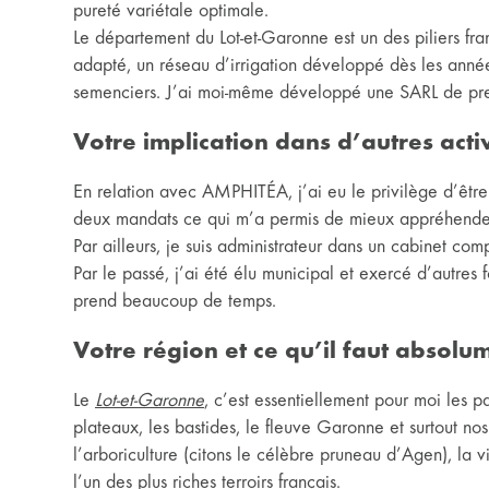
pureté variétale optimale.
Le département du Lot-et-Garonne est un des piliers fr
adapté, un réseau d’irrigation développé dès les anné
semenciers. J’ai moi-même développé une SARL de pre
Votre implication dans d’autres activ
En relation avec AMPHITÉA, j’ai eu le privilège d’ê
deux mandats ce qui m’a permis de mieux appréhender c
Par ailleurs, je suis administrateur dans un cabinet co
Par le passé, j’ai été élu municipal et exercé d’autres 
prend beaucoup de temps.
Votre région et ce qu’il faut absolu
Le
Lot-et-Garonne
, c’est essentiellement pour moi les pa
plateaux, les bastides, le fleuve Garonne et surtout no
l’arboriculture (citons le célèbre pruneau d’Agen), la 
l’un des plus riches terroirs français.