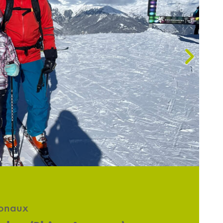
›
ionaux