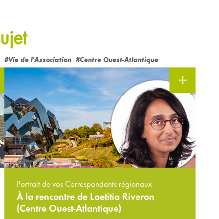
ujet
#Vie de l'Association
#Centre Ouest-Atlantique
Portrait de vos Correspondants régionaux
À la rencontre de Laetitia Riveron
(Centre Ouest-Atlantique)