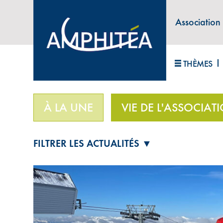
Association
ABONNEZ-VOUS À LA LETTRE D'INFORM
THÈMES
Accueil
>
Vie de l'association
>
À la rencontre de
À LA UNE
VIE DE L'ASSOCIAT
FILTRER LES ACTUALITÉS ▼