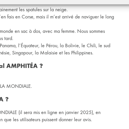
ainement les spatules sur la neige.
j’en fais en Corse, mais il m’est arrivé de naviguer le long
ur du monde en sac à dos, avec ma femme. Nous sommes
s tard.
anama, l’Équateur, le Pérou, la Bolivie, le Chili, le sud
nésie, Singapour, la Malaisie et les Philippines.
nal AMPHITÉA ?
G2R LA MONDIALE.
A ?
ONDIALE (il sera mis en ligne en janvier 2025), en
 que les utilisateurs puissent donner leur avis.