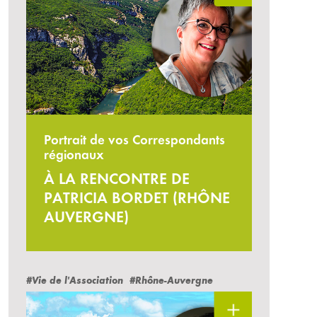
Portrait de vos Correspondants
régionaux
À LA RENCONTRE DE
PATRICIA BORDET (RHÔNE
AUVERGNE)
#Vie de l'Association
#Rhône-Auvergne