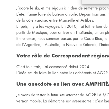
J’adore le ski, et me réjouis à l’idée de remettre proch
L’été, j’aime faire du bateau à voile. Depuis trois ans, 
de la côte varoise, entre Marseille et Antibes.
Et puis, il y a les voyages. En 2010, j’ai fait le to
partis du Mexique, pour arriver en Thaïlande, un an plu
Entre-temps, nous sommes passés par le Costa Rica, le P
de l’Argentine, l’Australie, la Nouvelle-Zélande, l’Indo
Votre rôle de Correspondant régio
C’est tout frais, j’ai commencé début 2024.
L’idée est de faire le lien entre les adhérents et A
Une anecdote en lien avec AMPHITÉ
Je viens de tester le futur site internet de AG2R LA M
version mobile. La démarche est intéressante : c’est bien