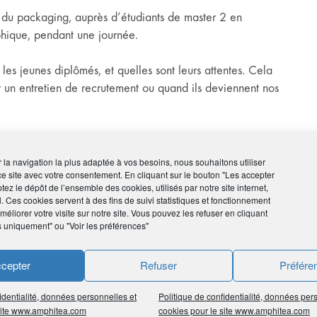
e du packaging, auprès d’étudiants de master 2 en
aphique, pendant une journée.
les jeunes diplômés, et quelles sont leurs attentes. Cela
 un entretien de recrutement ou quand ils deviennent nos
ment découvrir ?
ir la navigation la plus adaptée à vos besoins, nous souhaitons utiliser
mps, jusqu’à la Basilique
Notre-Dame de Fourvière
pour
ce site avec votre consentement. En cliquant sur le bouton "Les accepter
tez le dépôt de l’ensemble des cookies, utilisés par notre site internet,
l. Ces cookies servent à des fins de suivi statistiques et fonctionnement
t où l’on trouve absolument toutes les spécialités
éliorer votre visite sur notre site. Vous pouvez les refuser en cliquant
nes choses !
s uniquement" ou "Voir les préférences"
’un des plus grands parcs urbains. Il a été construit vers
vec l’idée d’offrir aux Lyonnais une part de nature en
cepter
Refuser
Préfére
identialité, données personnelles et
Politique de confidentialité, données per
 site www.amphitea.com
cookies pour le site www.amphitea.com