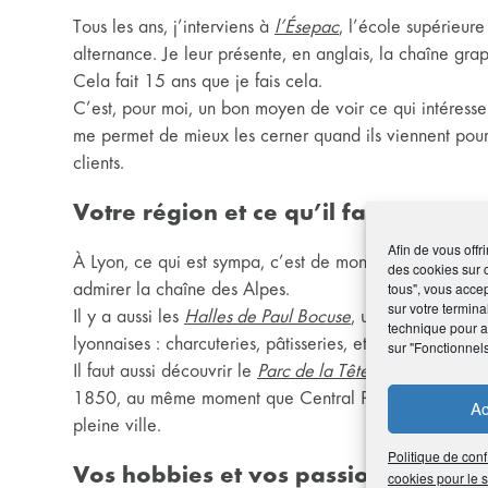
Tous les ans, j’interviens à
l’Ésepac
, l’école supérieur
alternance. Je leur présente, en anglais, la chaîne gr
Cela fait 15 ans que je fais cela.
C’est, pour moi, un bon moyen de voir ce qui intéresse 
me permet de mieux les cerner quand ils viennent pour
clients.
Votre région et ce qu’il faut absolu
Afin de vous offr
À Lyon, ce qui est sympa, c’est de monter, par beau te
des cookies sur 
admirer la chaîne des Alpes.
tous", vous accep
sur votre termina
Il y a aussi les
Halles de Paul Bocuse
, un marché couver
technique pour am
lyonnaises : charcuteries, pâtisseries, etc. Que des bon
sur "Fonctionnel
Il faut aussi découvrir le
Parc de la Tête d’Or
, qui est l
1850, au même moment que Central Park à New York, a
Ac
pleine ville.
Politique de conf
Vos hobbies et vos passions ?
cookies pour le