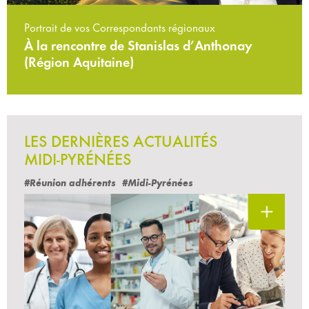
Portrait de vos Correspondants régionaux
À la rencontre de Stanislas d’Anthonay
(Région Aquitaine)
LES DERNIÈRES ACTUALITÉS
MIDI-PYRÉNÉES
#Réunion adhérents
#Midi-Pyrénées