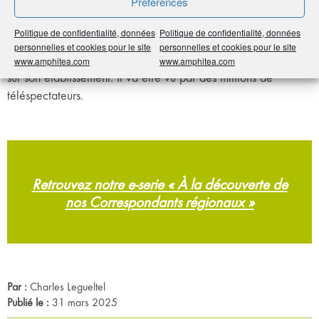
Préférences
de mission chez AMPHITÉA. Comme l’entretien s’était super
bien passé, j’ai dit à un mon ami que cela porterait chance à
Politique de confidentialité, données
Politique de confidentialité, données
son café. La chance lui a effectivement souri, puisqu’une
personnelles et cookies pour le site
personnelles et cookies pour le site
grande chaîne de TV japonaise vient de faire un reportage
www.amphitea.com
www.amphitea.com
sur son établissement. Il va être vu par des millions de
téléspectateurs.
Retrouvez notre e-serie « À la découverte de
nos Correspondants régionaux »
Par :
Charles Legueltel
Publié le :
31 mars 2025