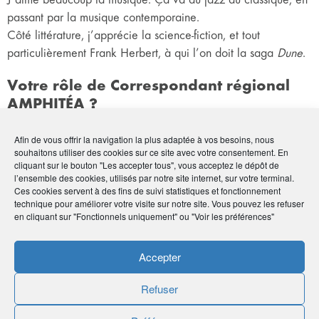
passant par la musique contemporaine.
Côté littérature, j’apprécie la science-fiction, et tout
particulièrement Frank Herbert, à qui l’on doit la saga
Dune
.
Votre rôle de Correspondant régional
AMPHITÉA ?
En rejoignant AMPHITÉA, en 2022, j’avais en tête de créer
Afin de vous offrir la navigation la plus adaptée à vos besoins, nous
souhaitons utiliser des cookies sur ce site avec votre consentement. En
des passerelles avec la FCPTS. Elles voient le jour, puisque
cliquant sur le bouton "Les accepter tous", vous acceptez le dépôt de
nous allons bientôt faire venir des professionnels de santé à
l’ensemble des cookies, utilisés par notre site internet, sur votre terminal.
une soirée, pour leur parler de la retraite complémentaire. Si
Ces cookies servent à des fins de suivi statistiques et fonctionnement
technique pour améliorer votre visite sur notre site. Vous pouvez les refuser
cela marche, nous réitèrerons l’opération, pour aborder cette
en cliquant sur "Fonctionnels uniquement" ou "Voir les préférences"
fois-ci la prévoyance et le patrimoine.
Une anecdote en lien avec AMPHITÉA ?
Accepter
Refuser
Mon meilleur ami tient le café Authié, place Dupuy à
Toulouse. C’est là que j’ai rencontré Grégory Motte, chargé