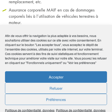
remplacement, etc.
Assurance corporelle MAIF en cas de dommages
corporels liés à l’utilisation de véhicules terrestres à
moteur.
Afin de vous offrir la navigation la plus adaptée à vos besoins, nous
souhaitons utiliser des cookies sur ce site avec votre consentement. En
cliquant sur le bouton "Les accepter tous", vous acceptez le dépôt de
11 avril 2023, Bruno Angles, directeur général
l’ensemble des cookies, utilisés par notre site internet, sur votre terminal.
Ces cookies servent à des fins de suivi statistiques et fonctionnement
d’AG2R LA MONDIALE, était l’invité de la matinale
technique pour améliorer votre visite sur notre site. Vous pouvez les refuser
de BFM Business pour annoncer ce partenariat.
en cliquant sur "Fonctionnels uniquement" ou "Voir les préférences"
Voir le replay
.
Accepter
Refuser
Préférences
MAIF conjugue l’ensemble des caractéristiques
recherchées par notre partenaire assureur AG2R LA
Politique de confidentialité, données
Politique de confidentialité, données