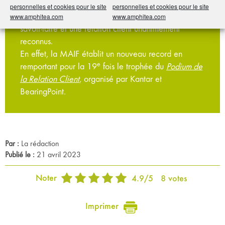
MONDIALE : une gouvernance mutualiste affirmée
personnelles et cookies pour le site
personnelles et cookies pour le site
et des valeurs proches de celles du Groupe, un
www.amphitea.com
www.amphitea.com
savoir-faire et une relation client unanimement
reconnus.
En effet, la MAIF établit un nouveau record en
e
remportant pour la 19
fois le trophée du
Podium de
la Relation Client
, organisé par Kantar et
BearingPoint.
Par :
La rédaction
Publié le :
21 avril 2023
Noter
4.9
/
5
8
votes
Imprimer