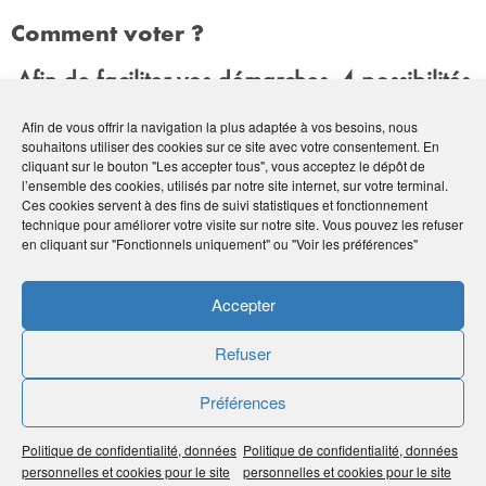
Comment voter ?
Afin de faciliter vos démarches, 4 possibilités
de vote s’offrent à vous :
Afin de vous offrir la navigation la plus adaptée à vos besoins, nous
souhaitons utiliser des cookies sur ce site avec votre consentement. En
cliquant sur le bouton "Les accepter tous", vous acceptez le dépôt de
l’ensemble des cookies, utilisés par notre site internet, sur votre terminal.
Ces cookies servent à des fins de suivi statistiques et fonctionnement
technique pour améliorer votre visite sur notre site. Vous pouvez les refuser
en cliquant sur "Fonctionnels uniquement" ou "Voir les préférences"
Accepter
Refuser
Votre vote par Internet doit être
Préférences
enregistré IMPÉRATIVEMENT
entre le mardi 7 mai et le lundi 10 juin
Politique de confidentialité, données
Politique de confidentialité, données
2024 à 15h00
personnelles et cookies pour le site
personnelles et cookies pour le site