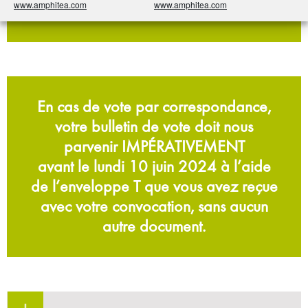
www.amphitea.com
www.amphitea.com
Pour accéder à la plateforme de vote
En cas de vote par correspondance,
votre bulletin de vote doit nous
parvenir IMPÉRATIVEMENT
avant le lundi 10 juin 2024 à l’aide
de l’enveloppe T que vous avez reçue
avec votre convocation, sans aucun
autre document.