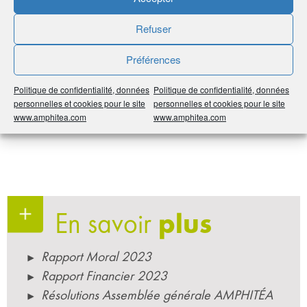
Sylvie Barthen
Refuser
Pierre Geirnaert
Véronique Poncin
Préférences
Amaury de Préville
Arnaud Vandecasteele
Politique de confidentialité, données
Politique de confidentialité, données
personnelles et cookies pour le site
personnelles et cookies pour le site
www.amphitea.com
www.amphitea.com
En savoir
plus
Rapport Moral 2023
Rapport Financier 2023
Résolutions Assemblée générale AMPHITÉA