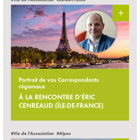
Portrait de vos Correspondants
régionaux
À LA RENCONTRE D’ÉRIC
CENREAUD (ÎLE-DE-FRANCE)
#Vie de l'Association
#Alpes