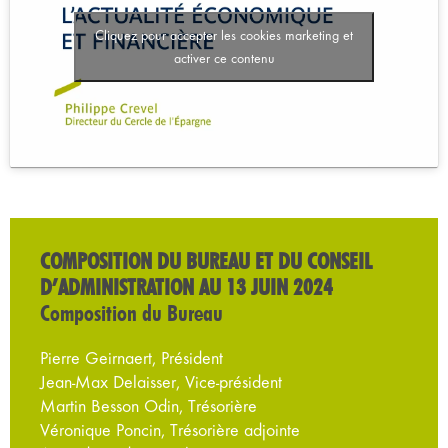
Cliquez pour accepter les cookies marketing et
activer ce contenu
COMPOSITION DU BUREAU ET DU CONSEIL
D’ADMINISTRATION AU 13 JUIN 2024
Composition du Bureau
Pierre Geirnaert, Président
Jean-Max Delaisser, Vice-président
Martin Besson Odin, Trésorière
Véronique Poncin, Trésorière adjointe