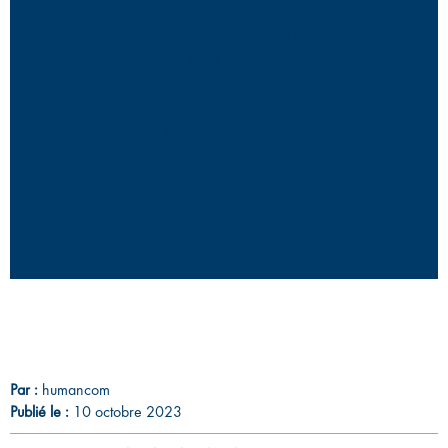
Autonomie mentale mais besoin d'aide
GIR 3
pour les soins corporels
GIR 4
Aides sur certaines tâches quotidiennes
Aide ponctuelle pour
GIR 5
la toilette,la préparation des repas et le
ménage
GIR 6
Est autonome
Par :
humancom
Publié le :
10 octobre 2023