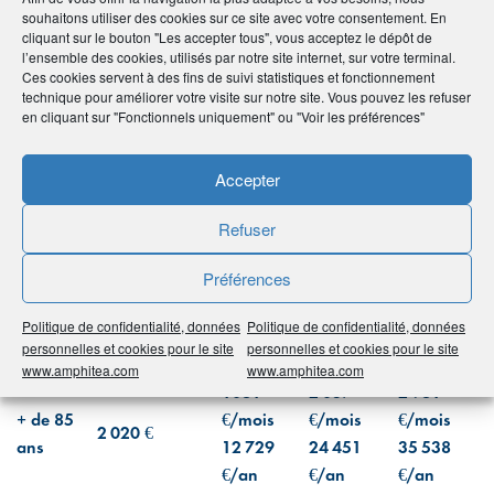
Combien CELA coûte de bien vieillir à
souhaitons utiliser des cookies sur ce site avec votre consentement. En
cliquant sur le bouton "Les accepter tous", vous acceptez le dépôt de
domicile ?
l’ensemble des cookies, utilisés par notre site internet, sur votre terminal.
Ces cookies servent à des fins de suivi statistiques et fonctionnement
Moyenne par
Services
Services
Services
technique pour améliorer votre visite sur notre site. Vous pouvez les refuser
mois
de base
classiques
élevés
en cliquant sur "Fonctionnels uniquement" ou "Voir les préférences"
292
715
930
65-75
€/mois
€/mois
€/mois
Accepter
645 €
ans
3 508
8 582
11 164
Refuser
€/an
€/an
€/an
458
819
1 203
Préférences
75-85
€/mois
€/mois
€/mois
827 €
ans
5 497
9 830
14 440
Politique de confidentialité, données
Politique de confidentialité, données
personnelles et cookies pour le site
personnelles et cookies pour le site
€/an
€/an
€/an
www.amphitea.com
www.amphitea.com
1061
2 037
2 961
+ de 85
€/mois
€/mois
€/mois
2 020 €
ans
12 729
24 451
35 538
€/an
€/an
€/an