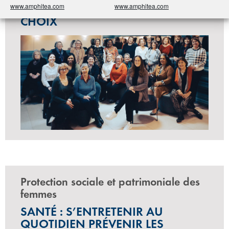
www.amphitea.com
www.amphitea.com
ANTICIPEZ ET FAITES LES BONS
CHOIX
Protection sociale et patrimoniale des
femmes
SANTÉ : S’ENTRETENIR AU
QUOTIDIEN PRÉVENIR LES