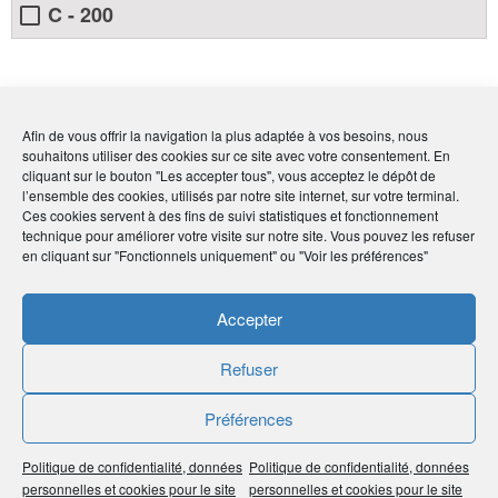
C - 200
Afin de vous offrir la navigation la plus adaptée à vos besoins, nous
Par :
humancom
souhaitons utiliser des cookies sur ce site avec votre consentement. En
Publié le :
2 mars 2023
cliquant sur le bouton "Les accepter tous", vous acceptez le dépôt de
l’ensemble des cookies, utilisés par notre site internet, sur votre terminal.
Noter
4.8
/
5
85
votes
Ces cookies servent à des fins de suivi statistiques et fonctionnement
technique pour améliorer votre visite sur notre site. Vous pouvez les refuser
en cliquant sur "Fonctionnels uniquement" ou "Voir les préférences"
Imprimer
Accepter
Partager
Refuser
Préférences
Protection sociale et patrimoniale des
Politique de confidentialité, données
Politique de confidentialité, données
femmes
personnelles et cookies pour le site
personnelles et cookies pour le site