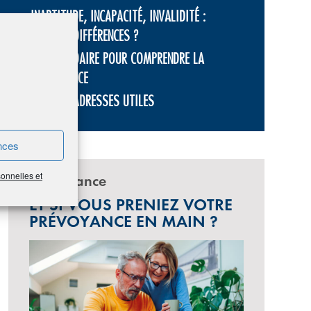
INAPTITUDE, INCAPACITÉ, INVALIDITÉ :
QUELLES DIFFÉRENCES ?
UN ABÉCÉDAIRE POUR COMPRENDRE LA
PRÉVOYANCE
LIENS ET ADRESSES UTILES
nces
sonnelles et
Prévoyance
ET SI VOUS PRENIEZ VOTRE
PRÉVOYANCE EN MAIN ?