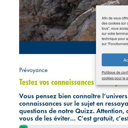
Afin de vous offr
des cookies sur 
tous", vous accep
sur votre termina
technique pour am
sur "Fonctionnel
Ac
Prévoyance
Politique de conf
cookies pour le
Testez vos connaissances sur la pré
Vous pensez bien connaître l’univers
connaissances sur le sujet en ressay
questions de notre Quizz. Attention, 
vous de les éviter… C’est gratuit, c’es