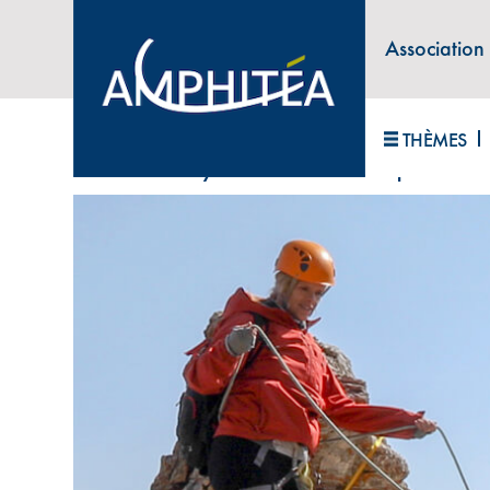
Association
ABONNEZ-VOUS À LA LETTRE D'INFORM
THÈMES
Accueil
>
Prévoyance : comment anticiper ?
>
Tes