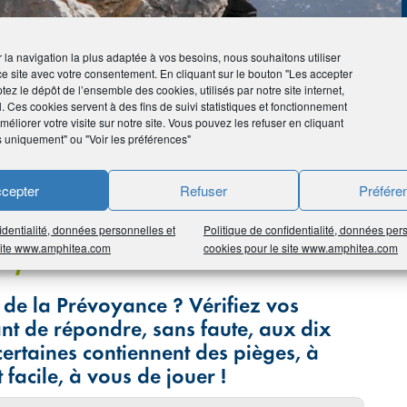
ir la navigation la plus adaptée à vos besoins, nous souhaitons utiliser
ce site avec votre consentement. En cliquant sur le bouton "Les accepter
tez le dépôt de l’ensemble des cookies, utilisés par notre site internet,
l. Ces cookies servent à des fins de suivi statistiques et fonctionnement
éliorer votre visite sur notre site. Vous pouvez les refuser en cliquant
s uniquement" ou "Voir les préférences"
cepter
Refuser
Préfére
identialité, données personnelles et
Politique de confidentialité, données per
 site www.amphitea.com
cookies pour le site www.amphitea.com
voyance
 de la Prévoyance ? Vérifiez vos
ant de répondre, sans faute, aux dix
certaines contiennent des pièges, à
t facile, à vous de jouer !