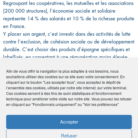
Regroupant les coopératives, les mutuelles et les associations
(200 000 structures), l’économie sociale et solidaire
représente 14 % des salariés et 10 % de la richesse produite
en France.
Y placer son argent, c’est investir dans des activités de lutte
contre l’exclusion, de cohésion sociale ou de développement
durable. C’est choisir des produits d’épargne spécifiques et
labellisés, en consentant à une rémunération moins élevée,
mais à forte utilité sociale.
Afin de vous offrir la navigation la plus adaptée à vos besoins, nous
souhaitons utiliser des cookies sur ce site avec votre consentement. En
Deux options s’offrent à vous :
cliquant sur le bouton "Les accepter tous", vous acceptez le dépôt de
l’ensemble des cookies, utilisés par notre site internet, sur votre terminal.
l’investissement solidaire (épargne investie en partie dans
Ces cookies servent à des fins de suivi statistiques et fonctionnement
technique pour améliorer votre visite sur notre site. Vous pouvez les refuser
un projet d’utilité sociale),
en cliquant sur "Fonctionnels uniquement" ou "Voir les préférences"
l’épargne de partage (tout ou partie des intérêts versés à
une œuvre d’intérêt général à caractère philanthropique,
Accepter
éducatif, scientifique, social, humanitaire, culturel ou
environnemental).
Refuser