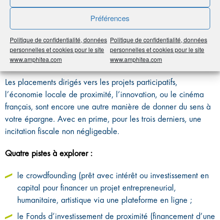
Épargner solidaire permet d’obtenir une réduction d’impôt,
Préférences
variable selon le type de placement.
Politique de confidentialité, données
Politique de confidentialité, données
personnelles et cookies pour le site
personnelles et cookies pour le site
3 – Soyez un épargnant engage
www.amphitea.com
www.amphitea.com
Les placements dirigés vers les projets participatifs,
l’économie locale de proximité, l’innovation, ou le cinéma
français, sont encore une autre manière de donner du sens à
votre épargne. Avec en prime, pour les trois derniers, une
incitation fiscale non négligeable.
Quatre pistes à explorer :
le crowdfounding (prêt avec intérêt ou investissement en
capital pour financer un projet entrepreneurial,
humanitaire, artistique via une plateforme en ligne ;
le Fonds d’investissement de proximité (financement d’une