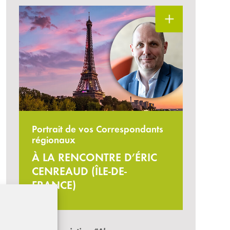
Portrait de vos Correspondants
régionaux
À LA RENCONTRE D’ÉRIC
CENREAUD (ÎLE-DE-
FRANCE)