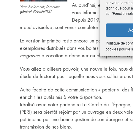
sur votre termina
Aujourd’hui, elle n’est plus
Yvan Stolarczuk, Directeur
technique pour am
général d’AMPHITÉA
vous informe.
sur "Fonctionnel
Depuis 2019, les supports di
« audiovisuels », sont venus compléter la panoplie d’out
Ac
La version imprimée reste encore un point fort dans
Politique de conf
exemplaires distribués dans vos boîtes aux lettres, mais 
cookies pour le
magazine
a vocation à demeurer au plus près de vos 
Vous allez d’ailleurs pouvoir, une nouvelle fois, nous d
étude de lectorat pour laquelle nous vous solliciterons t
Autre facette de cette communication « papier », des 
enrichir les outils mis à votre disposition.
Réalisé avec notre partenaire Le Cercle de l’Épargne, 
(PERI) sera bientôt rejoint par un ouvrage en deux volet
patrimoine par une bonne gestion de son épargne et se
transmission de ses biens.