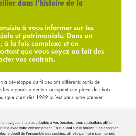
lier dans l’histoire de la
nsiste à vous informer sur les
ciale et patrimoniale. Dans un
e, à la fois complexe et en
portant que vous soyez au fait des
cter vos contrats.
on a développé au fil des ans différents outils de
 les supports « écrits » occupent une place de choix.
uisque c’est dès 1989 qu’est paru notre premier
ar d’autres publications : lettres d’information, flashs
papier » a évolué constamment pour tenir compte de vos
ir la navigation la plus adaptée à vos besoins, nous souhaitons utiliser
 dans des études de lectorat régulières.
ce site avec votre consentement. En cliquant sur le bouton "Les accepter
tez le dépôt de l’ensemble des cookies, utilisés par notre site internet,