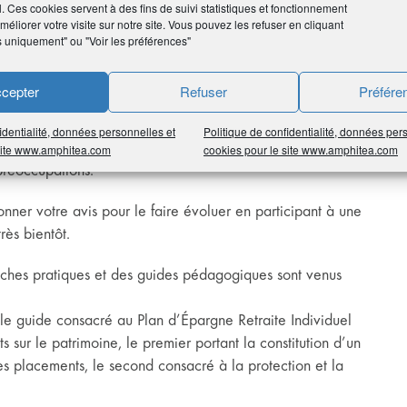
l. Ces cookies servent à des fins de suivi statistiques et fonctionnement
 le seul vecteur de communication par lequel AMPHITÉA
éliorer votre visite sur notre site. Vous pouvez les refuser en cliquant
s uniquement" ou "Voir les préférences"
ts « numériques », et plus récemment encore
ils à notre disposition.
cepter
Refuser
Préfére
 notre manière de communiquer avec vous. Avec 205 000
identialité, données personnelles et
Politique de confidentialité, données per
aussi mis à disposition sur notre site internet,
AMPHITÉA
 site www.amphitea.com
cookies pour le site www.amphitea.com
préoccupations.
onner votre avis pour le faire évoluer en participant à une
rès bientôt.
fiches pratiques et des guides pédagogiques sont venus
le guide consacré au Plan d’Épargne Retraite Individuel
s sur le patrimoine, le premier portant la constitution d’un
s placements, le second consacré à la protection et la