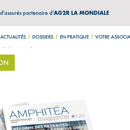
 d'assurés partenaire d'
AG2R LA MONDIALE
ATIONS "AMPHITÉA INFOS"
ACTUALITÉS
DOSSIERS
EN PRATIQUE
VOTRE ASSOCI
“papier”, un pilier dans l’histoire de la communication 
ION