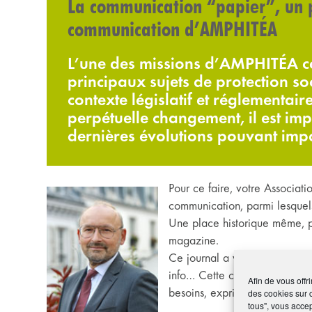
La communication “papier”, un pi
communication d’AMPHITÉA
L’une des missions d’AMPHITÉA co
principaux sujets de protection so
contexte législatif et réglementair
perpétuelle changement, il est im
dernières évolutions pouvant impa
Pour ce faire, votre Associati
communication, parmi lesquels
Une place historique même, p
magazine.
Ce journal a vite été rejoint p
info… Cette communication « 
Afin de vous offr
besoins, exprimés, notamment,
des cookies sur 
tous", vous accep