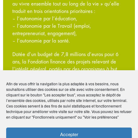
au vivre ensemble tout au long de la vie » qu’elle
traduit en trois orientations prioritaires :
– l’autonomie par l’éducation,
– l’autonomie par le Travail (emploi,
entrepreneuriat, engagement),
– l’autonomie par la santé.
Dotée d’un budget de 7,8 millions d’euros pour 6
ans, la Fondation finance des projets relevant de
l’intérêt général, portés par des organismes à but
non lucratif et dont la gestion est désintéressée.
Afin de vous offrir la navigation la plus adaptée à vos besoins, nous
souhaitons utiliser des cookies sur ce site avec votre consentement. En
cliquant sur le bouton "Les accepter tous", vous acceptez le dépôt de
l’ensemble des cookies, utilisés par notre site internet, sur votre terminal.
Ces cookies servent à des fins de suivi statistiques et fonctionnement
technique pour améliorer votre visite sur notre site. Vous pouvez les refuser
en cliquant sur "Fonctionnels uniquement" ou "Voir les préférences"
En savoir
plus
Accepter
La Fondation AG2R LA MONDIALE