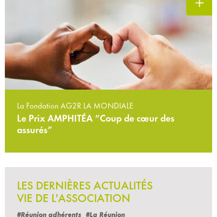
La Fondation AG2R LA MONDIALE
Le Prix AMPHITÉA “Coup de cœur des
assurés”
LES DERNIÈRES ACTUALITÉS
VIE DE L'ASSOCIATION
#Réunion adhérents
#La Réunion