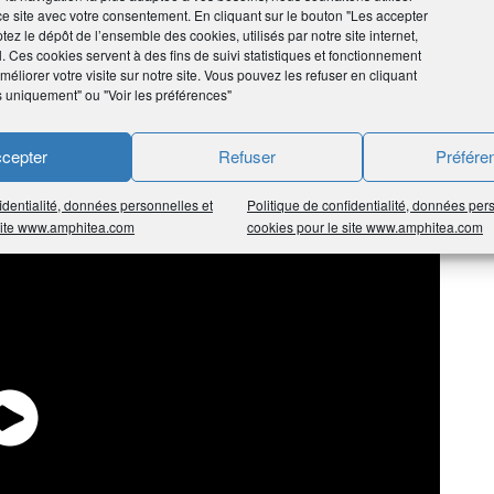
ce site avec votre consentement. En cliquant sur le bouton "Les accepter
tez le dépôt de l’ensemble des cookies, utilisés par notre site internet,
l. Ces cookies servent à des fins de suivi statistiques et fonctionnement
éliorer votre visite sur notre site. Vous pouvez les refuser en cliquant
s uniquement" ou "Voir les préférences"
e guide. Des ateliers thématiques seront prochainement
ttre aux adhérents de s’approprier concrètement les
cepter
Refuser
Préfére
irectement aux experts.
identialité, données personnelles et
Politique de confidentialité, données per
 site www.amphitea.com
cookies pour le site www.amphitea.com