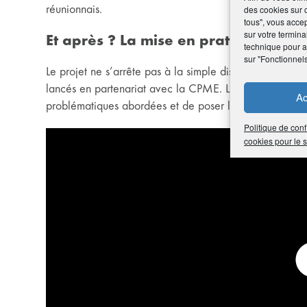
réunionnais.
des cookies sur 
tous", vous accep
sur votre termina
Et après ? La mise en pratique
technique pour am
sur "Fonctionnel
Le projet ne s’arrête pas à la simple distribution de c
lancés en partenariat avec la CPME. L’objectif : perme
Ac
problématiques abordées et de poser leurs questions d
Politique de conf
cookies pour le