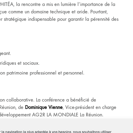
HITÉA, la rencontre a mis en lumière l’importance de la
erçue comme un domaine technique et aride. Pourtant,
ier stratégique indispensable pour garantir la pérennité des
geant.
ridiques et sociaux.
son patrimoine professionnel et personnel.
on collaborative. La conférence a bénéficié de
 Réunion, de
Dominique Vienne
, Vice-président en charge
u développement AG2R LA MONDIALE La Réunion.
fft
, correspondants régionaux et eux-mêmes chefs
é de ces fiches pour « faciliter la route » des entrepreneurs
ir la navigation la plus adaptée à vos besoins, nous souhaitons utiliser