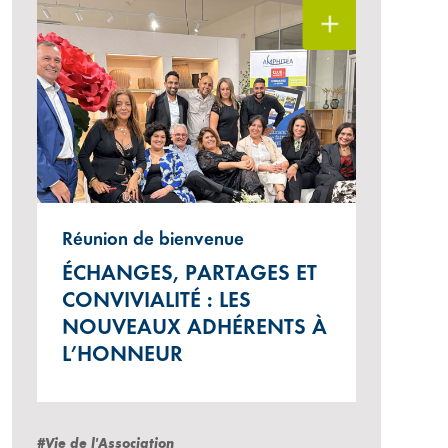
 gauche à droite : Dominique Vienne, Vice-président en charg
Réunion de bienvenue
olarczuk, Directeur général d’AMPHITÉA, Pascal Plante, Présiden
ÉCHANGES, PARTAGES ET
st, Directeur du développement AG2R LA MONDIALE La Réuni
CONVIVIALITÉ : LES
NOUVEAUX ADHÉRENTS À
L’HONNEUR
#Vie de l'Association