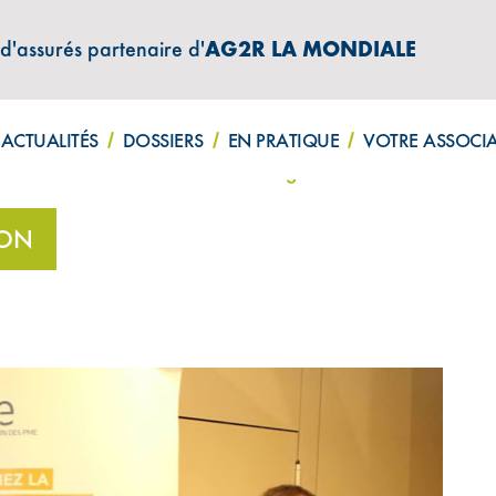
 d'assurés partenaire d'
AG2R LA MONDIALE
ATIONS "AMPHITÉA INFOS"
ACTUALITÉS
DOSSIERS
EN PRATIQUE
VOTRE ASSOCI
e de la Protection Sociale du dirigeant ultra-marin à La 
ION