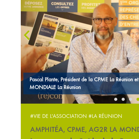
‹
De gauche à droite : Didier Krafft, chef d'entrepri
2R LA
Directeur général d’AMPHITÉA et Martine Odin-Bes
régionale
#VIE DE L'ASSOCIATION
#LA RÉUNION
AMPHITÉA, CPME, AG2R LA MON