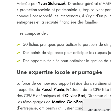
Animée par
Yvan Stolarczuk
, Directeur général d’AMP
« protection sociale et patrimoniale », trop souvent p
comme l’ont rappelé les intervenants, il s’agit d’un pil
entreprises et la sécurité financière des familles.
Il se compose de :
50 fiches pratiques pour baliser le parcours du diri
Des points de vigilance pour anticiper les risques ju
Des opportunités clés pour optimiser la gestion de 
Une expertise locale et partagée
La force de ce nouveau support réside dans sa dimensi
l’expertise de
Pascal Plante
, Président de la CPME La
des CPME océaniques et d’
Olivier Bost
, Directeur d
Les témoignages de
Martine Odin-Besson
et
Didier Kra
d’entreprise, ont permis d’illustrer concrètement l’utilit
Afin de vous offr