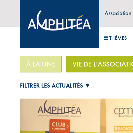
Association
ABONNEZ-VOUS À LA LETTRE D'INFORM
THÈMES
Accueil
>
Vie de l'association
>
Lancement du Guid
À LA UNE
VIE DE L'ASSOCIAT
FILTRER LES ACTUALITÉS ▼