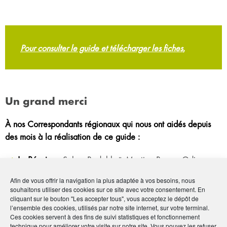
Pour consulter le guide et télécharger les fiches
,
Un grand merci
À nos Correspondants régionaux qui nous ont aidés depuis
des mois à la réalisation de ce guide :
La Réunion :
Salma Badabhaï, Martine Besson-Odin,
Sylvio Boyer, Didier Krafft.
Afin de vous offrir la navigation la plus adaptée à vos besoins, nous
Antilles-Guyane :
Hervé Coridon, Jan-Marc Ferly,
souhaitons utiliser des cookies sur ce site avec votre consentement. En
cliquant sur le bouton "Les accepter tous", vous acceptez le dépôt de
Jocelyne Hatchi, Carol Louisor Phibel, Jerry Pierre-
l’ensemble des cookies, utilisés par notre site internet, sur votre terminal.
Francois, Hervé Toussay, Jacqueline Janvier-Désir,
Ces cookies servent à des fins de suivi statistiques et fonctionnement
technique pour améliorer votre visite sur notre site. Vous pouvez les refuser
Olympe Francil, Lisa Toussay.