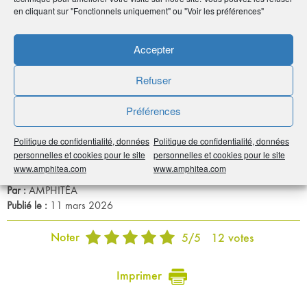
en cliquant sur "Fonctionnels uniquement" ou "Voir les préférences"
Accepter
En savoir
plus
Refuser
Lire le communiqué de presse
Préférences
Sur la CPME
Sur AG2R LA MONDIALE
Politique de confidentialité, données
Politique de confidentialité, données
personnelles et cookies pour le site
personnelles et cookies pour le site
www.amphitea.com
www.amphitea.com
Par :
AMPHITÉA
Publié le :
11 mars 2026
Noter
5
/
5
12
votes
Imprimer