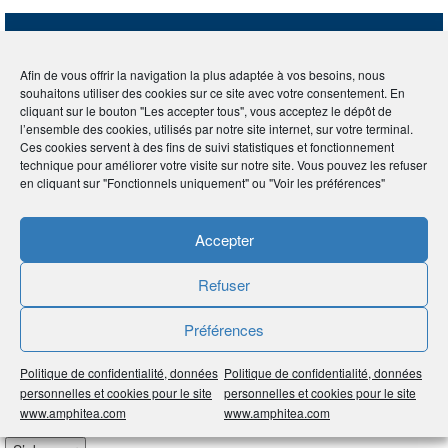
ABONNEZ-VOUS À LA LETTRE D'INFORMATIONS
"AMPHITÉA INFOS"
Afin de vous offrir la navigation la plus adaptée à vos besoins, nous
souhaitons utiliser des cookies sur ce site avec votre consentement. En
cliquant sur le bouton "Les accepter tous", vous acceptez le dépôt de
l’ensemble des cookies, utilisés par notre site internet, sur votre terminal.
Ces cookies servent à des fins de suivi statistiques et fonctionnement
technique pour améliorer votre visite sur notre site. Vous pouvez les refuser
en cliquant sur "Fonctionnels uniquement" ou "Voir les préférences"
Accueil
>
Newsletter
Accepter
NEWSLETTER
Refuser
Préférences
Enregistrez-vous pour recevoir notre Bulletin
Politique de confidentialité, données
Politique de confidentialité, données
Courriel
*
personnelles et cookies pour le site
personnelles et cookies pour le site
www.amphitea.com
www.amphitea.com