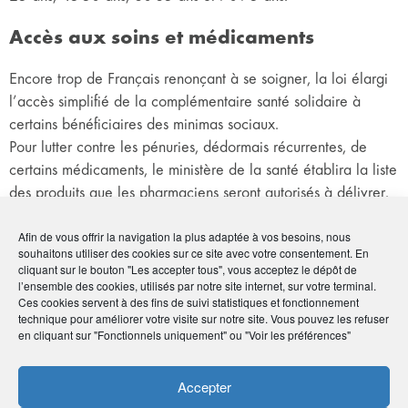
Accès aux soins et médicaments
Encore trop de Français renonçant à se soigner, la loi élargi
l’accès simplifié de la complémentaire santé solidaire à
certains bénéficiaires des minimas sociaux.
Pour lutter contre les pénuries, dédormais récurrentes, de
certains médicaments, le ministère de la santé établira la liste
des produits que les pharmaciens seront autorisés à délivrer.
De même, certains médicaments pourront être délivrés à
l’unité et non plus par boîte entière.
Afin de vous offrir la navigation la plus adaptée à vos besoins, nous
souhaitons utiliser des cookies sur ce site avec votre consentement. En
cliquant sur le bouton "Les accepter tous", vous acceptez le dépôt de
Retraite des travailleurs indépendants
l’ensemble des cookies, utilisés par notre site internet, sur votre terminal.
Ces cookies servent à des fins de suivi statistiques et fonctionnement
technique pour améliorer votre visite sur notre site. Vous pouvez les refuser
Suite à la réforme des retraites et afin de renforcer l’égalité
en cliquant sur "Fonctionnels uniquement" ou "Voir les préférences"
de traitement entre salariés et travailleurs indépendants, ces
derniers verront l’assiette de leurs cotisations et contributions
Accepter
sociales modifiée.