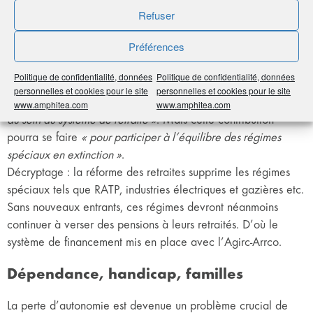
Refuser
Ponction sur les réserves de l’Agirc-
Arrco
Préférences
Après un bras de fer avec les partenaires sociaux, le
Politique de confidentialité, données
Politique de confidentialité, données
gouvernement a renoncé à ponctionner les excédents
personnelles et cookies pour le site
personnelles et cookies pour le site
financiers de l’Agirc-Arrco
« au titre de la solidarité financière
www.amphitea.com
www.amphitea.com
au sein du système de retraite »
. Mais cette contribution
pourra se faire
« pour participer à l’équilibre des régimes
spéciaux en extinction »
.
Décryptage : la réforme des retraites supprime les régimes
spéciaux tels que RATP, industries électriques et gazières etc.
Sans nouveaux entrants, ces régimes devront néanmoins
continuer à verser des pensions à leurs retraités. D’où le
système de financement mis en place avec l’Agirc-Arrco.
Dépendance, handicap, familles
La perte d’autonomie est devenue un problème crucial de