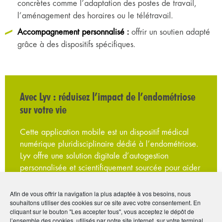
concrètes comme l’adaptation des postes de travail,
l’aménagement des horaires ou le télétravail.
Accompagnement personnalisé :
offrir un soutien adapté
grâce à des dispositifs spécifiques.
Avec Lyv : réduisez l’impact de l’endométriose
sur votre vie
Cette application mobile est un dispositif médical
numérique pluridisciplinaire dédié à l’endométriose.
Lyv offre une solution digitale d’autogestion
personnalisée et scientifiquement sourcée pour aider
les patientes à mieux comprendre leur maladie,
gérer leurs symptômes et améliorer leur qualité de
Afin de vous offrir la navigation la plus adaptée à vos besoins, nous
vie au quotidien.
souhaitons utiliser des cookies sur ce site avec votre consentement. En
cliquant sur le bouton "Les accepter tous", vous acceptez le dépôt de
l’ensemble des cookies, utilisés par notre site internet, sur votre terminal.