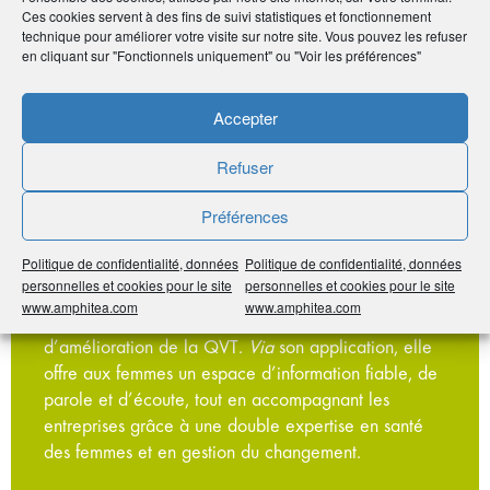
Bénéficier de -15 % de réduction sur les formules 20
Ces cookies servent à des fins de suivi statistiques et fonctionnement
et 50 accès de 6 mois à la solution.
technique pour améliorer votre visite sur notre site. Vous pouvez les refuser
en cliquant sur "Fonctionnels uniquement" ou "Voir les préférences"
Profitez dès maintenant
Accepter
Refuser
Préférences
Avec My S Life
Politique de confidentialité, données
Politique de confidentialité, données
personnelles et cookies pour le site
personnelles et cookies pour le site
Cette plateforme agit pour faire de la santé intime
www.amphitea.com
www.amphitea.com
des femmes un levier d’égalité professionnelle et
d’amélioration de la QVT.
Via
son application, elle
offre aux femmes un espace d’information fiable, de
parole et d’écoute, tout en accompagnant les
entreprises grâce à une double expertise en santé
des femmes et en gestion du changement.