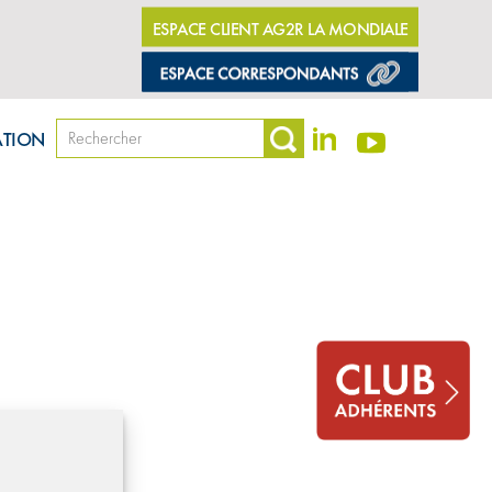
ESPACE CLIENT AG2R LA MONDIALE
dentialité
©Amphitea, Tous droits réservés
ATION