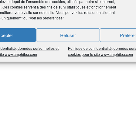
tez le dépôt de l’ensemble des cookies, utilisés par notre site internet,
l. Ces cookies servent à des fins de suivi statistiques et fonctionnement
éliorer votre visite sur notre site. Vous pouvez les refuser en cliquant
s uniquement" ou "Voir les préférences"
cepter
Refuser
Préfére
identialité, données personnelles et
Politique de confidentialité, données per
 site www.amphitea.com
cookies pour le site www.amphitea.com