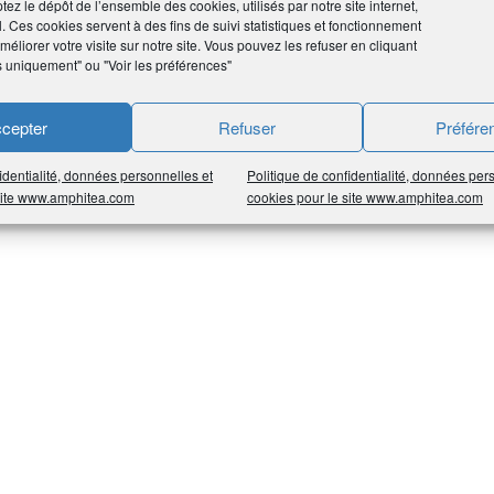
tez le dépôt de l’ensemble des cookies, utilisés par notre site internet,
l. Ces cookies servent à des fins de suivi statistiques et fonctionnement
éliorer votre visite sur notre site. Vous pouvez les refuser en cliquant
s uniquement" ou "Voir les préférences"
cepter
Refuser
Préfére
identialité, données personnelles et
Politique de confidentialité, données per
 site www.amphitea.com
cookies pour le site www.amphitea.com