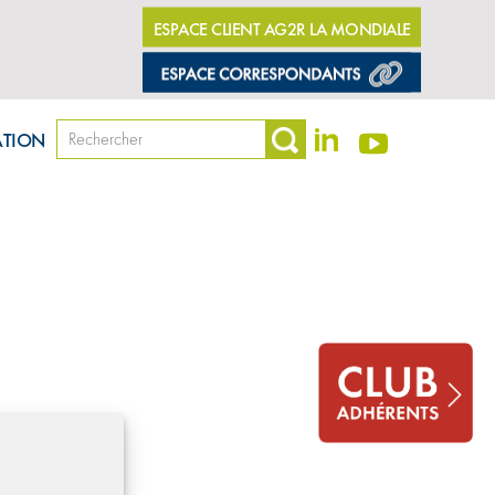
ESPACE CLIENT AG2R LA MONDIALE
dentialité
©Amphitea, Tous droits réservés
ATION