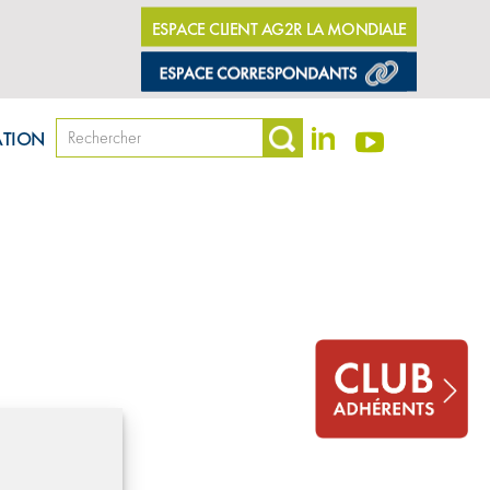
ESPACE CLIENT AG2R LA MONDIALE
dentialité
©Amphitea, Tous droits réservés
ATION