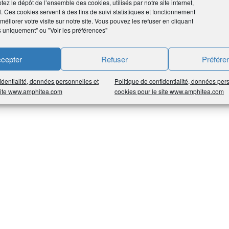
tez le dépôt de l’ensemble des cookies, utilisés par notre site internet,
l. Ces cookies servent à des fins de suivi statistiques et fonctionnement
éliorer votre visite sur notre site. Vous pouvez les refuser en cliquant
s uniquement" ou "Voir les préférences"
cepter
Refuser
Préfére
identialité, données personnelles et
Politique de confidentialité, données per
 site www.amphitea.com
cookies pour le site www.amphitea.com