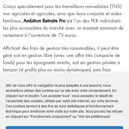
Conçu spécialement pour tes travailleurs non-salariés (TNS)
non agricoles et agricoles, ainsi que leurs conjoints et aides
familiaux,
Ambition Retraite Pro
est l’un des PER individuels
les plus accessibles du marché avec un montant minimum de
versement à l’ouverture de 73 euros.
Affichant des frais de gestion très raisonnables, il peut être
géré soit en gestion libre (avec une offre très compacte de
fonds) pour les épargnants avertis, soit en gestion pilotée à
horizon (4 profils plus ou moins dynamiques) sans frais
supplémentaire, pour ceux désirant déléguer leurs
placements en totalité.
Afin de vous offrir la navigation la plus adaptée à vos besoins, nous
souhaitons utiliser des cookies sur ce site avec votre consentement. En
De nombreuses garanties de prévoyance sont proposées, de
cliquant sur le bouton "Les accepter tous", vous acceptez le dépôt de
façon obligatoire (garantie plancher) ou optionnelle.
l’ensemble des cookies, utilisés par notre site internet, sur votre terminal.
Ces cookies servent à des fins de suivi statistiques et fonctionnement
technique pour améliorer votre visite sur notre site. Vous pouvez les refuser
en cliquant sur "Fonctionnels uniquement" ou "Voir les préférences"
En savoir
plus