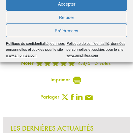
Accepter
Consultez notre catalogue de produits
Refuser
Sur Tout Sur Mes Finances
Préférences
Par :
AMPHITÉA
Politique de confidentialité, données
Politique de confidentialité, données
Publié le :
15 juin 2023
personnelles et cookies pour le site
personnelles et cookies pour le site
www.amphitea.com
www.amphitea.com
Noter
4.8
/
5
5
votes
Imprimer
Partager
LES DERNIÈRES ACTUALITÉS