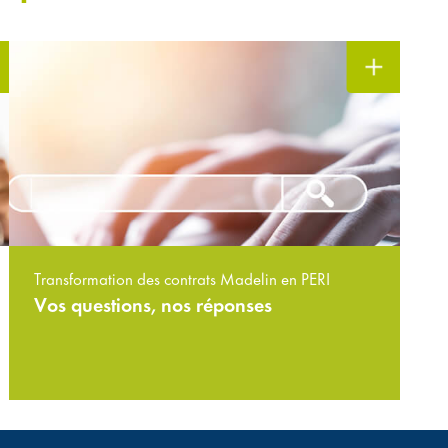
Transformation des contrats Madelin en PERI
Vos questions, nos réponses