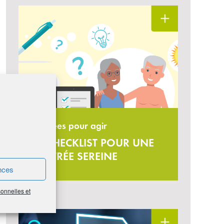
13 idées pour agir
LA CHECKLIST POUR UNE
RENTRÉE SEREINE
nces
sonnelles et
#Finance