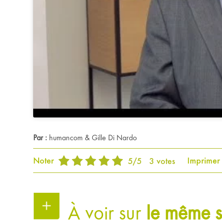
Par :
humancom & Gille Di Nardo
Noter
Imprimer
5
/
5
3
votes
À voir sur
le même s