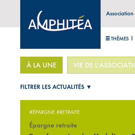
Association
ABONNEZ-VOUS À LA LETTRE D'INFORM
THÈMES
Accueil
>
À la une
>
Transformation des Madelin e
À LA UNE
VIE DE L'ASSOCIAT
FILTRER LES ACTUALITÉS ▼
#ÉPARGNE
#RETRAITE
Épargne retraite