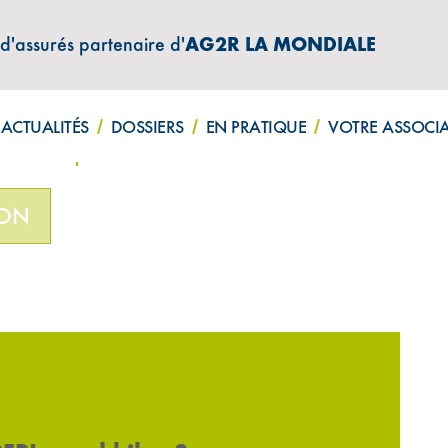
 d'assurés partenaire d'
AG2R LA MONDIALE
ATIONS "AMPHITÉA INFOS"
ACTUALITÉS
DOSSIERS
EN PRATIQUE
VOTRE ASSOCI
n PERI : quel bilan ?
ION