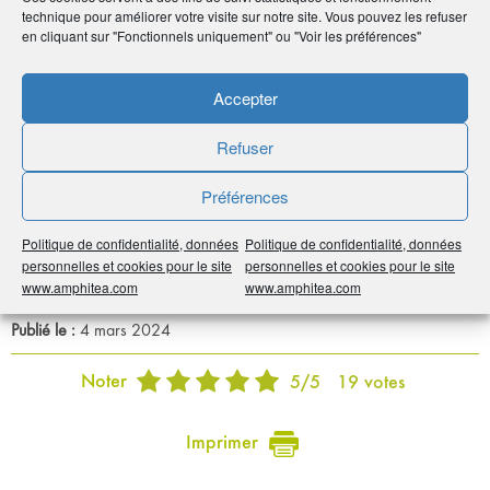
premier secours et en facilitant la mise en réseau de ses 450
technique pour améliorer votre visite sur notre site. Vous pouvez les refuser
000 adhérents, AMPHITÉA donne du corps à sa raison
en cliquant sur "Fonctionnels uniquement" ou "Voir les préférences"
d’être.
Accepter
En savoir
plus
Refuser
Préférences
Sur La Croix Rouge française
Politique de confidentialité, données
Politique de confidentialité, données
personnelles et cookies pour le site
personnelles et cookies pour le site
www.amphitea.com
www.amphitea.com
Par :
humancom
Publié le :
4 mars 2024
Noter
5
/
5
19
votes
Imprimer