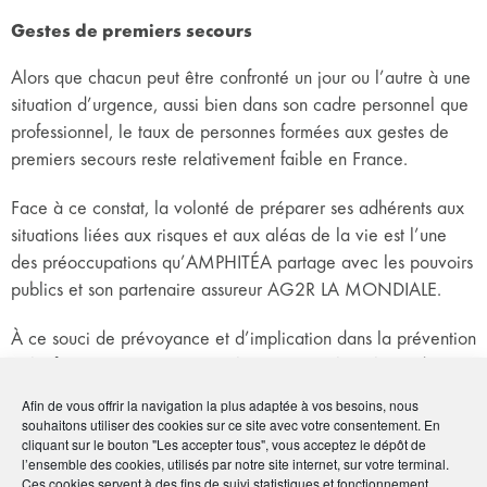
Gestes de premiers secours
Alors que chacun peut être confronté un jour ou l’autre à une
situation d’urgence, aussi bien dans son cadre personnel que
professionnel, le taux de personnes formées aux gestes de
premiers secours reste relativement faible en France.
Face à ce constat, la volonté de préparer ses adhérents aux
situations liées aux risques et aux aléas de la vie est l’une
des préoccupations qu’AMPHITÉA partage avec les pouvoirs
publics et son partenaire assureur AG2R LA MONDIALE.
À ce souci de prévoyance et d’implication dans la prévention
et l’information, s’ajoute pour l’Association la volonté de
favoriser le rapprochement de ses adhérents.
Afin de vous offrir la navigation la plus adaptée à vos besoins, nous
souhaitons utiliser des cookies sur ce site avec votre consentement. En
En contribuant concrètement, avec ce nouveau partenariat, à
cliquant sur le bouton "Les accepter tous", vous acceptez le dépôt de
l’ensemble des cookies, utilisés par notre site internet, sur votre terminal.
augmenter le nombre de personnes formées aux gestes de
Ces cookies servent à des fins de suivi statistiques et fonctionnement