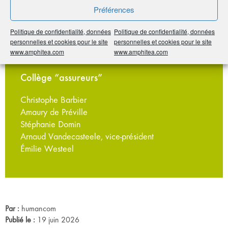
Préférences
Marie-Christine Hervé, secrétaire adjointe
Yvan Jeanneret, trésorier
Politique de confidentialité, données
Politique de confidentialité, données
Laëtitia Riveron, trésorière adjointe
personnelles et cookies pour le site
personnelles et cookies pour le site
Mathieu Rouppert, président
www.amphitea.com
www.amphitea.com
Roberta Soriano
Collège “assureurs”
Christophe Barbier
Amaury de Préville
Stéphanie Domin
Arnaud Vandecasteele, vice-président
Émilie Westeel
Par :
humancom
Publié le :
19 juin 2026