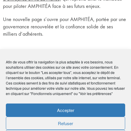
pour piloter AMPHITÉA face à ses futurs enjeux.
Une nouvelle page s’ouvre pour AMPHITÉA, portée par une
gouvernance renouvelée et la confiance solide de ses
milliers d’adhérents.
Afin de vous offrir la navigation la plus adaptée à vos besoins, nous
Composition du Conseil d’Administration
souhaitons utiliser des cookies sur ce site avec votre consentement. En
cliquant sur le bouton "Les accepter tous", vous acceptez le dépôt de
Collège “assurés”
l’ensemble des cookies, utilisés par notre site internet, sur votre terminal.
Ces cookies servent à des fins de suivi statistiques et fonctionnement
Éric Cenreaud
technique pour améliorer votre visite sur notre site. Vous pouvez les refuser
en cliquant sur "Fonctionnels uniquement" ou "Voir les préférences"
Christine Chauchefoin
Stanislas D’Anthonay
Jean-Max Delaisser, Secrétaire
Accepter
Luc Duncombe
Géraldine Gien
Refuser
Valérie Goethals