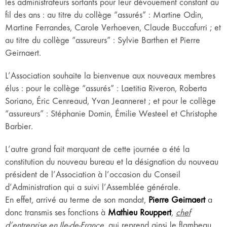
les administrateurs sortants pour leur dévouement constant au
fil des ans : au titre du collège “assurés” : Martine Odin,
Martine Ferrandes, Carole Verhoeven, Claude Buccafurri ; et
au titre du collège “assureurs” : Sylvie Barthen et Pierre
Geirnaert.
L’Association souhaite la bienvenue aux nouveaux membres
élus : pour le collège “assurés” : Laetitia Riveron, Roberta
Soriano, Éric Cenreaud, Yvan Jeanneret ; et pour le collège
“assureurs” : Stéphanie Domin, Émilie Westeel et Christophe
Barbier.
L’autre grand fait marquant de cette journée a été la
constitution du nouveau bureau et la désignation du nouveau
président de l’Association à l’occasion du Conseil
d’Administration qui a suivi l’Assemblée générale.
En effet, arrivé au terme de son mandat,
Pierre Geirnaert
a
donc transmis ses fonctions à
Mathieu Rouppert
,
chef
d’entreprise en Ile-de-France,
qui reprend ainsi le flambeau