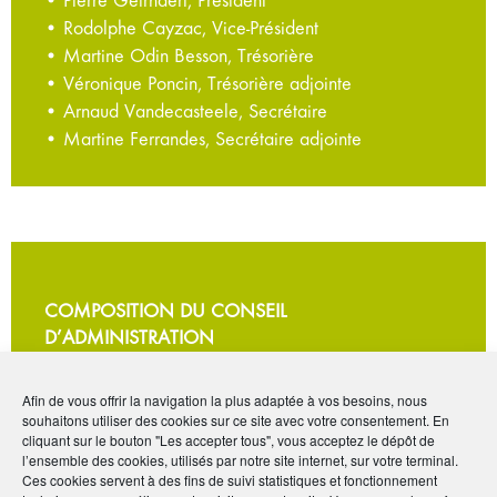
• Rodolphe Cayzac, Vice-Président
• Martine Odin Besson, Trésorière
• Véronique Poncin, Trésorière adjointe
• Arnaud Vandecasteele, Secrétaire
• Martine Ferrandes, Secrétaire adjointe
COMPOSITION DU CONSEIL
D’ADMINISTRATION
(juin 2022/juin 2026)
Afin de vous offrir la navigation la plus adaptée à vos besoins, nous
Collège Assurés
souhaitons utiliser des cookies sur ce site avec votre consentement. En
• Martine Odin Besson (La Réunion)
cliquant sur le bouton "Les accepter tous", vous acceptez le dépôt de
l’ensemble des cookies, utilisés par notre site internet, sur votre terminal.
• Claude Buccafurri (PACA)
Ces cookies servent à des fins de suivi statistiques et fonctionnement
• Rodolphe Cayzac (Languedoc-Roussillon)