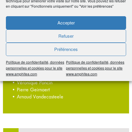
technique pour améliorer votre visite sur notre site. Vous pouvez les refuser
• Christine Chauchefoin (Midi-Pyrénées)
en cliquant sur "Fonctionnels uniquement" ou "Voir les préférences"
• Jean-Max Delaisser (Paris, Ile-de-France)
• Luc Duncombe (Normandie)
Accepter
• Martine Ferrandes (Paris, Ile-de-France)
• Marie-Christine Hervé (Bretagne, Pays de la Loire)
Refuser
• Stanislas d’Anthonay (Aquitaine)
• Carole Verhoeven (Haut de France)
Préférences
Collège Assureur
Politique de confidentialité, données
Politique de confidentialité, données
personnelles et cookies pour le site
personnelles et cookies pour le site
• Sylvie Barthen
www.amphitea.com
www.amphitea.com
• Amaury de Préville
• Véronique Poncin
• Pierre Geirnaert
• Arnaud Vandecasteele