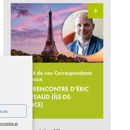
Portrait de vos Correspondants
régionaux
À LA RENCONTRE D’ÉRIC
CENREAUD (ÎLE-DE-
FRANCE)
nces
sonnelles et