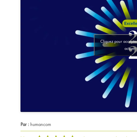
Cliquez pour accepter
activer
Par :
humancom