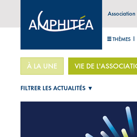
Association
ABONNEZ-VOUS À LA LETTRE D'INFORM
THÈMES
Accueil
>
Vie de l'association
>
Une très bonne an
À LA UNE
VIE DE L'ASSOCIAT
FILTRER LES ACTUALITÉS ▼