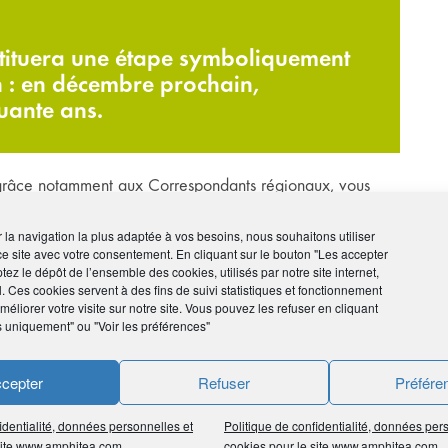
ituera une étape symboliquement
n : en décembre prochain,
uante ans.
, grâce notamment aux Correspondants régionaux, vous
 défendre toujours au mieux vos intérêts.
rencontre dans toutes les régions de France, en
ir la navigation la plus adaptée à vos besoins, nous souhaitons utiliser
ce site avec votre consentement. En cliquant sur le bouton "Les accepter
tez le dépôt de l’ensemble des cookies, utilisés par notre site internet,
aire assureur pour faire évoluer ses produits et améliorer
l. Ces cookies servent à des fins de suivi statistiques et fonctionnement
éliorer votre visite sur notre site. Vous pouvez les refuser en cliquant
s…
s uniquement" ou "Voir les préférences"
cipales associations d’assurés de France et ce jubilé est
cepter
Refuser
Préfére
lles réunions que nous tiendrons dans vos régions pour
identialité, données personnelles et
Politique de confidentialité, données per
, votre retraite, votre patrimoine et votre protection
 site www.amphitea.com
cookies pour le site www.amphitea.com