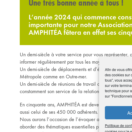
Une très bonne année à tous !
L’année 2024 qui commence const
importante pour notre Associatio
AMPHITÉA fêtera en effet ses cinq
Un demi-siècle à votre service pour vous représenter
informer régulièrement par tous les moyens possibles et
Un demi-siècle de déplacements et d’échanges à votre 
Afin de vous offr
des cookies sur 
Métropole comme en Outre-mer.
tous", vous accep
Un demi-siècle de réunions de travail avec notre parten
sur votre termina
technique pour am
constamment son service de la relation avec ses client
sur "Fonctionnel
En cinquante ans, AMPHITÉA est devenue l’une des prin
aussi celui de ses 450 000 adhérents.
Ac
Nous aurons l’occasion de l’évoquer au cours de nouve
Politique de conf
aborder des thématiques essentielles pour votre épargne
cookies pour le