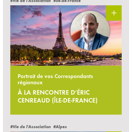
#Vie de l'Association
#Ile-de-France
Portrait de vos Correspondants
régionaux
À LA RENCONTRE D’ÉRIC
CENREAUD (ÎLE-DE-FRANCE)
#Vie de l'Association
#Alpes