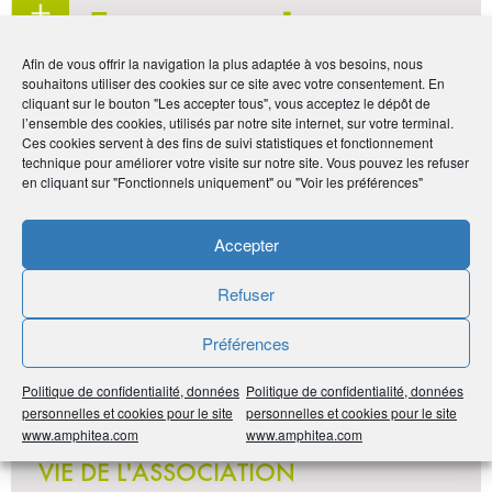
En savoir
plus
Afin de vous offrir la navigation la plus adaptée à vos besoins, nous
Découvrez votre Association
souhaitons utiliser des cookies sur ce site avec votre consentement. En
cliquant sur le bouton "Les accepter tous", vous acceptez le dépôt de
l’ensemble des cookies, utilisés par notre site internet, sur votre terminal.
Ces cookies servent à des fins de suivi statistiques et fonctionnement
technique pour améliorer votre visite sur notre site. Vous pouvez les refuser
en cliquant sur "Fonctionnels uniquement" ou "Voir les préférences"
Noter
5
/
5
22
votes
Accepter
Imprimer
Refuser
Partager
Préférences
Politique de confidentialité, données
Politique de confidentialité, données
personnelles et cookies pour le site
personnelles et cookies pour le site
www.amphitea.com
www.amphitea.com
LES DERNIÈRES ACTUALITÉS
VIE DE L'ASSOCIATION