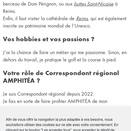
berceau de Dom Pérignon, ou aux
buttes Saint-Nicaise
à
Reims.
Enfin, il faut visiter la cathédrale de
Reims
, qui est également
inscrite au patrimoine mondial de l’Unesco.
Vos hobbies et vos passions ?
J’ai la chance de faire un métier qui me passionne. Sinon, en
dehors du travail, je pratique le golf et la course à pied.
Votre rôle de Correspondant régional
AMPHITÉA ?
Je suis Correspondant régional depuis 2022.
Je fais en sorte de faire profiter AMPHITÉA de mon
expertise. Notamment au sein de la commission
Communication que je viens de rejoindre, et dont l’un des
Afin de vous offrir la navigation la plus adaptée à vos besoins, nous
objectifs est d’optimiser la visibilité de l’Association. Je vais y
souhaitons utiliser des cookies sur ce site avec votre consentement. En
cliquant sur le bouton "Les accepter tous", vous acceptez le dépôt de
apporter ma pierre.