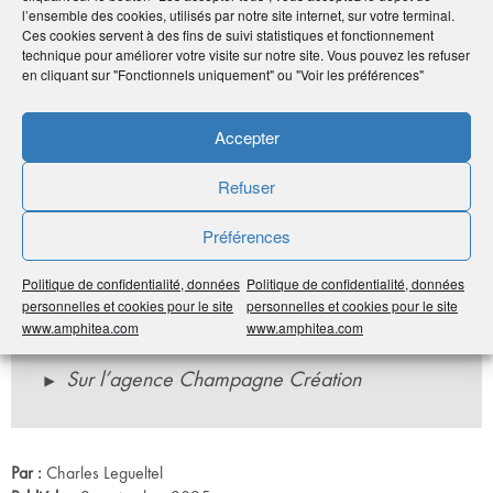
l’ensemble des cookies, utilisés par notre site internet, sur votre terminal.
Ces cookies servent à des fins de suivi statistiques et fonctionnement
technique pour améliorer votre visite sur notre site. Vous pouvez les refuser
en cliquant sur "Fonctionnels uniquement" ou "Voir les préférences"
Retrouvez notre e-serie « À la découverte de
Accepter
nos Correspondants régionaux »
Refuser
Préférences
Politique de confidentialité, données
Politique de confidentialité, données
personnelles et cookies pour le site
personnelles et cookies pour le site
En savoir
plus
www.amphitea.com
www.amphitea.com
Sur l’agence Champagne Création
Par :
Charles Legueltel