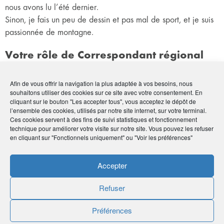
nous avons lu l’été dernier.
Sinon, je fais un peu de dessin et pas mal de sport, et je suis
passionnée de montagne.
Votre rôle de Correspondant régional
AMPHITÉA ?
Afin de vous offrir la navigation la plus adaptée à vos besoins, nous
C’est par la concertation que l’on peut faire progresser les
souhaitons utiliser des cookies sur ce site avec votre consentement. En
cliquant sur le bouton "Les accepter tous", vous acceptez le dépôt de
produits d’assurance. Depuis 2024, j’essaye donc d’apporter
l’ensemble des cookies, utilisés par notre site internet, sur votre terminal.
une critique constructive aux représentants d’AG2R LA
Ces cookies servent à des fins de suivi statistiques et fonctionnement
MONDIALE. Je sensibilise aussi les membres de Créez
technique pour améliorer votre visite sur notre site. Vous pouvez les refuser
en cliquant sur "Fonctionnels uniquement" ou "Voir les préférences"
Comme Elles à la nécessité d’avoir une prévoyance. En tant
que Correspondante régionale AMPHITÉA, je peux en parler
Accepter
plus concrètement.
Refuser
Une anecdote en lien avec AMPHITÉA ?
Préférences
À la première réunion que j’ai faite avec les Correspondants
de ma région, il y avait
Fabrice Provin
, qui se trouve être le