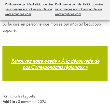
Politique de confidentialité, données
Politique de confidentialité, données
fondateur des
Relais du Bien-être
, où je m’étais ressourcée
personnelles et cookies pour le site
personnelles et cookies pour le site
après mon cancer. Je lui avais écrit pour le remercier, sans
www.amphitea.com
www.amphitea.com
pour autant le connaître. À l’occasion de cette réunion, j’ai
pu lui dire en personne que mon séjour m’avait beaucoup
apporté.
Retrouvez notre e-serie « À la découverte de
nos Correspondants régionaux »
Par :
Charles Legueltel
Publié le :
3 novembre 2025