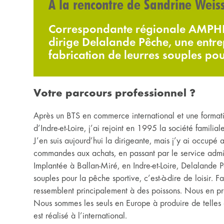
À la rencontre de Sandrine Weiss
Correspondante régionale AMPHI
dirige Delalande Pêche, une entrep
fabrication de leurres souples pou
Votre parcours professionnel ?
Après un BTS en commerce international et une formati
d’Indre-et-Loire, j’ai rejoint en 1995 la société familia
J’en suis aujourd’hui la dirigeante, mais j’y ai occupé
commandes aux achats, en passant par le service admini
Implantée à Ballan-Miré, en Indre-et-Loire, Delalande P
souples pour la pêche sportive, c’est-à-dire de loisir. 
ressemblent principalement à des poissons. Nous en p
Nous sommes les seuls en Europe à produire de telles q
est réalisé à l’international.