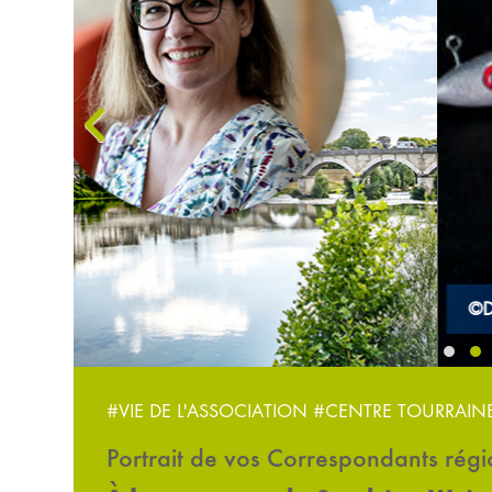
‹
©Delalande Pêche
#VIE DE L'ASSOCIATION
#CENTRE TOURRAIN
Portrait de vos Correspondants rég