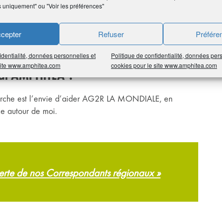
à l’étranger. Parmi mes destinations préférées, il y a le
s uniquement" ou "Voir les préférences"
 J’ai également été en Thaïlande, à La Réunion, à l’île
cepter
Refuser
Préfére
ns, qui est la géopolitique. J’aime comprendre les
 monde.
identialité, données personnelles et
Politique de confidentialité, données per
 site www.amphitea.com
cookies pour le site www.amphitea.com
nal AMPHITÉA ?
arche est l’envie d’aider AG2R LA MONDIALE, en
e autour de moi.
verte de nos Correspondants régionaux »