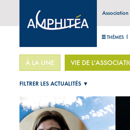
Association
ABONNEZ-VOUS À LA LETTRE D'INFORM
THÈMES
Accueil
>
Vie de l'association
>
À la rencontre de
À LA UNE
VIE DE L'ASSOCIAT
FILTRER LES ACTUALITÉS ▼