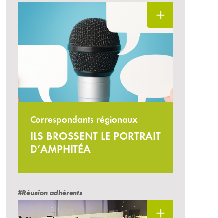
Correspondants régionaux
ILS BROSSENT LE PORTRAIT
D’AMPHITÉA
#Réunion adhérents