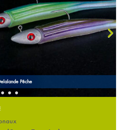
›
©D
E
ionaux