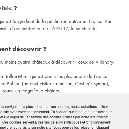
ités ?
ui est le syndicat de la pêche récréative en France. Par
nseil d’administration de l’APST37, le service de
ment découvrir ?
au moins quatre châteaux à découvrir : ceux de Villandry,
 à Ballan-Miré, qui est parmi les plus beaux de France.
écu Balzac (on peut visiter sa maison, c’est très sympa),
e trouve un magnifique château.
ir la navigation la plus adaptée à vos besoins, nous souhaitons utiliser
ce site avec votre consentement. En cliquant sur le bouton "Les accepter
de mon père et de mon frère, qui fait aussi partie de
tez le dépôt de l’ensemble des cookies, utilisés par notre site internet,
l. Ces cookies servent à des fins de suivi statistiques et fonctionnement
oumanie. En revanche, je marche beaucoup.
éliorer votre visite sur notre site. Vous pouvez les refuser en cliquant