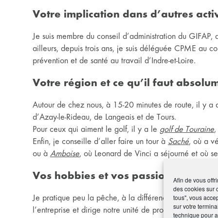
Votre implication dans d’autres activ
Je suis membre du conseil d’administration du GIFAP, q
ailleurs, depuis trois ans, je suis déléguée CPME au co
prévention et de santé au travail d’Indre-et-Loire.
Votre région et ce qu’il faut absolu
Autour de chez nous, à 15-20 minutes de route, il y a 
d’Azay-le-Rideau, de Langeais et de Tours.
Pour ceux qui aiment le golf, il y a le
golf de Touraine
,
Enfin, je conseille d’aller faire un tour à
Saché
, où a v
ou à
Amboise
, où Leonard de Vinci a séjourné et où s
Vos hobbies et vos passions ?
Afin de vous offr
des cookies sur 
Je pratique peu la pêche, à la différence de mon mari, 
tous", vous accep
sur votre termina
l’entreprise et dirige notre unité de production en R
technique pour am