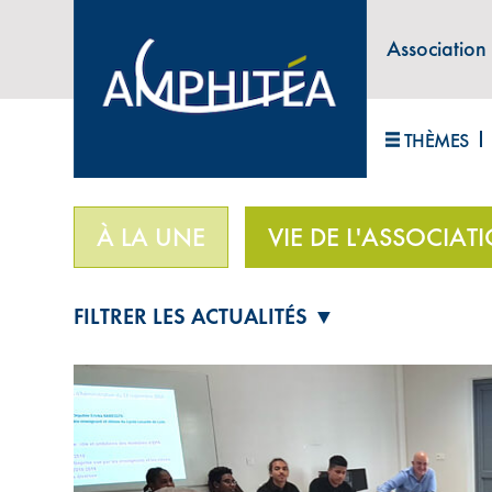
Association
ABONNEZ-VOUS À LA LETTRE D'INFORM
THÈMES
Accueil
>
Vie de l'association
>
À la Réunion auss
À LA UNE
VIE DE L'ASSOCIAT
FILTRER LES ACTUALITÉS ▼