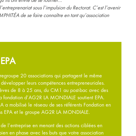
 qu’ils ont envie de se tourner…
l’entreprenariat sous l’impulsion du Rectorat. C’est l’avenir
MPHITÉA de se faire connaître en tant qu’association
 EPA
regroupe 20 associations qui partagent le même
 et développer leurs compétences entrepreneuriales.
lèves de 8 à 25 ans, du CM1 au post-bac avec des
s. La fondation d’AG2R LA MONDIALE soutient EPA.
A a mobilisé le réseau de ses référents Fondation en
ations EPA et le groupe AG2R LA MONDIALE.
 de l’entreprise en menant des actions ciblées en
 bien en phase avec les buts que votre association