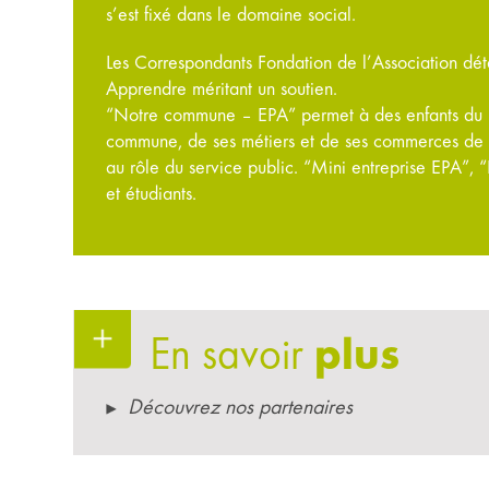
s’est fixé dans le domaine social.
Les Correspondants Fondation de l’Association dét
Apprendre méritant un soutien.
“Notre commune – EPA” permet à des enfants du 
commune, de ses métiers et de ses commerces de pro
au rôle du service public. “Mini entreprise EPA”, 
et étudiants.
En savoir
plus
Découvrez nos partenaires