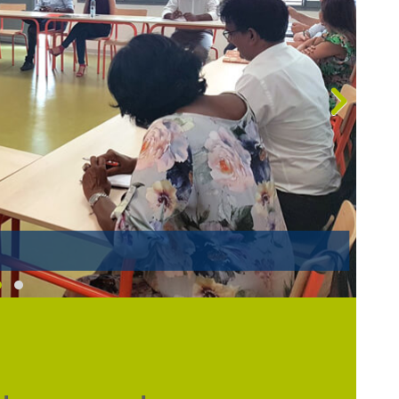
A Réunion. ©DR
)