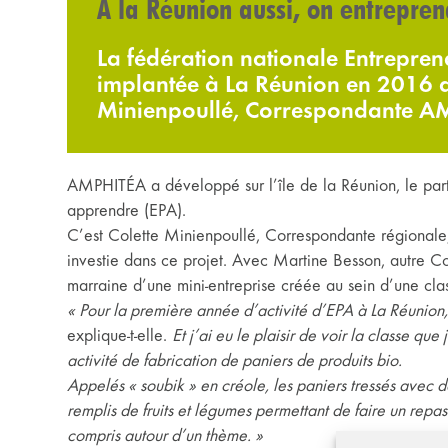
À la Réunion aussi, on entrepre
La fédération nationale Entrepren
implantée à La Réunion en 2016 a
Minienpoullé, Correspondante AM
AMPHITÉA a développé sur l’île de la Réunion, le part
apprendre (EPA).
C’est Colette Minienpoullé, Correspondante régionale, 
investie dans ce projet. Avec Martine Besson, autre C
marraine d’une mini-entreprise créée au sein d’une cla
« Pour la première année d’activité d’EPA à La Réunion, 
explique-t-elle.
Et j’ai eu le plaisir de voir la classe 
activité de fabrication de paniers de produits bio.
Appelés « soubik » en créole, les paniers tressés avec d
remplis de fruits et légumes permettant de faire un repas
compris autour d’un thème. »