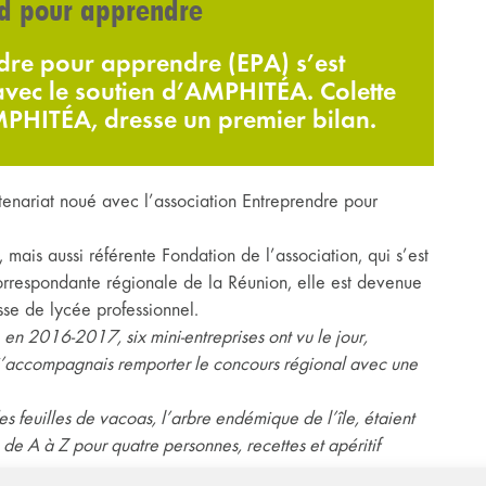
nd pour apprendre
dre pour apprendre (EPA) s’est
vec le soutien d’AMPHITÉA. Colette
PHITÉA, dresse un premier bilan.
enariat noué avec l’association Entreprendre pour
mais aussi référente Fondation de l’association, qui s’est
orrespondante régionale de la Réunion, elle est devenue
sse de lycée professionnel.
en 2016-2017, six mini-entreprises ont vu le jour,
que j’accompagnais remporter le concours régional avec une
es feuilles de vacoas, l’arbre endémique de l’île, étaient
 de A à Z pour quatre personnes, recettes et apéritif