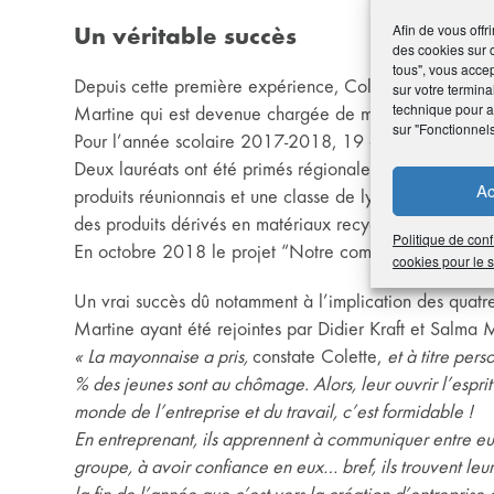
Afin de vous offr
Un véritable succès
des cookies sur 
tous", vous accep
Depuis cette première expérience, Colette a intégré le
sur votre termina
technique pour am
Martine qui est devenue chargée de mission.
sur "Fonctionnel
Pour l’année scolaire 2017-2018, 19 collèges et lycées
Deux lauréats ont été primés régionalement : une class
Ac
produits réunionnais et une classe de lycée pour l’acti
des produits dérivés en matériaux recyclés.
Politique de conf
En octobre 2018 le projet “Notre commune EPA” a d
cookies pour le
Un vrai succès dû notamment à l’implication des quat
Martine ayant été rejointes par Didier Kraft et Salma M
« La mayonnaise a pris,
constate Colette,
et à titre per
% des jeunes sont au chômage. Alors, leur ouvrir l’esprit
monde de l’entreprise et du travail, c’est formidable !
En entreprenant, ils apprennent à communiquer entre eu
groupe, à avoir confiance en eux… bref, ils trouvent leur 