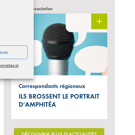
#Vie de l'Association
nces
sonnelles et
Correspondants régionaux
ILS BROSSENT LE PORTRAIT
D’AMPHITÉA
DÉCOUVRIR PLUS D'ACTUALITÉS