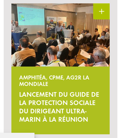
AMPHITÉA, CPME, AG2R LA
MONDIALE
LANCEMENT DU GUIDE DE
LA PROTECTION SOCIALE
DU DIRIGEANT ULTRA-
MARIN À LA RÉUNION