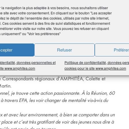
ir la navigation la plus adaptée à vos besoins, nous souhaitons utiliser
ce site avec votre consentement. En cliquant sur le bouton "Les accepter
tez le dépôt de l’ensemble des cookies, utilisés par notre site internet,
 conseil d’administration d’EPA Réunion, ainsi que
l. Ces cookies servent à des fins de suivi statistiques et fonctionnement
éliorer votre visite sur notre site. Vous pouvez les refuser en cliquant
s uniquement" ou "Voir les préférences"
 de l’île ont généré la création de 23 mini-entreprises !
e de collège pour l’action Alum’ali de valorisation de
cepter
Refuser
Préfére
on Ecocraft visant à créer des supports de téléphones et
identialité, données personnelles et
Politique de confidentialité, données per
e
ébuté avec 5 classes du CM1 à la 6
.
 site www.amphitea.com
cookies pour le site www.amphitea.com
re Correspondants régionaux d’AMPHITÉA, Colette et
artin.
sonnel, je trouve cette action passionnante. À la Réunion, 60
 à travers EPA, les voir changer de mentalité vis-à-vis du
x et avec leur environnement, à bien se comporter dans un
place et c’est très gratifiant de voir des jeunes nous dire à