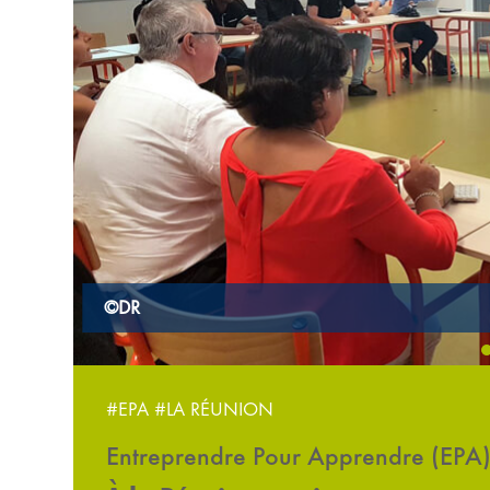
‹
Colette Minienpoullearmoudom et le trésorier EP
#EPA
#LA RÉUNION
Entreprendre Pour Apprendre (EPA