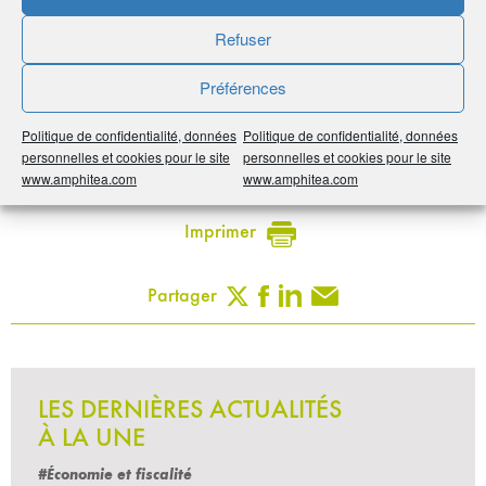
Le Cercle de l'Épargne
Refuser
Préférences
Par :
Le Cercle de l'Épargne
Publié le :
9 septembre 2019
Politique de confidentialité, données
Politique de confidentialité, données
personnelles et cookies pour le site
personnelles et cookies pour le site
Noter
0
/
5
0
votes
www.amphitea.com
www.amphitea.com
Imprimer
Partager
LES DERNIÈRES ACTUALITÉS
À LA UNE
#Économie et fiscalité