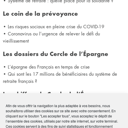
• Système de retraite : quelle place pour la solidarité ?
Le coin de la prévoyance
• Les risques sociaux en pleine crise du COVID-19
• Coronavirus ou l’urgence de relever le défi du
vieillissement
Les dossiers du Cercle de l’Épargne
• L’épargne des Français en temps de crise
• Qui sont les 17 millions de bénéficiaires du système de
retraite français ?
Les chiffres du Cercle de l’Épargne
Afin de vous offrir la navigation la plus adaptée à vos besoins, nous
• Tableau de bord des produits d’épargne
souhaitons utiliser des cookies sur ce site avec votre consentement. En
• Tableau de bord des marchés financiers
cliquant sur le bouton "Les accepter tous", vous acceptez le dépôt de
l’ensemble des cookies, utilisés par notre site internet, sur votre terminal.
• Tableau de bord du crédit et des taux d’intérêt
Ces cookies servent à des fins de suivi statistiques et fonctionnement