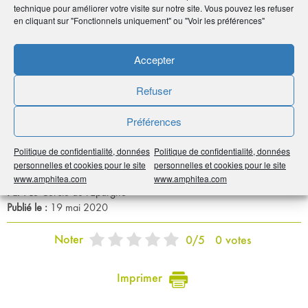
• Tableau de bord retraite
technique pour améliorer votre visite sur notre site. Vous pouvez les refuser
en cliquant sur "Fonctionnels uniquement" ou "Voir les préférences"
En savoir
plus
Accepter
Refuser
Mensuel du Cercle de l'Épargne - n°73 mai
2020
Préférences
Le Cercle de l'Épargne
Politique de confidentialité, données
Politique de confidentialité, données
personnelles et cookies pour le site
personnelles et cookies pour le site
www.amphitea.com
www.amphitea.com
Par :
Le Cercle de l'Épargne
Publié le :
19 mai 2020
Noter
0
/
5
0
votes
Imprimer