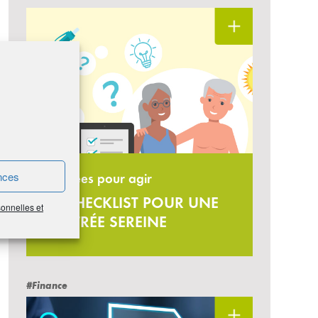
nces
13 idées pour agir
LA CHECKLIST POUR UNE
sonnelles et
RENTRÉE SEREINE
#Finance