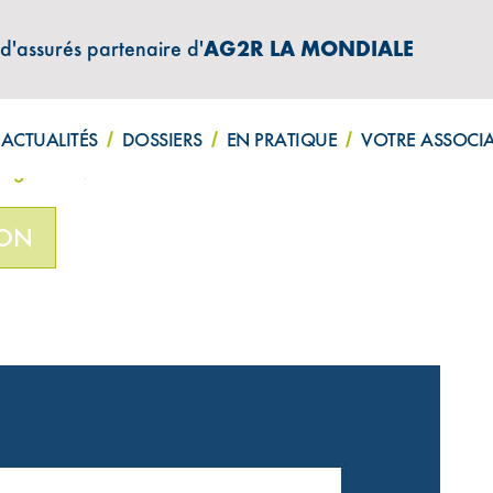
 d'assurés partenaire d'
AG2R LA MONDIALE
ATIONS "AMPHITÉA INFOS"
ACTUALITÉS
DOSSIERS
EN PRATIQUE
VOTRE ASSOCI
Épargne n°79-Novembre 2020
ION