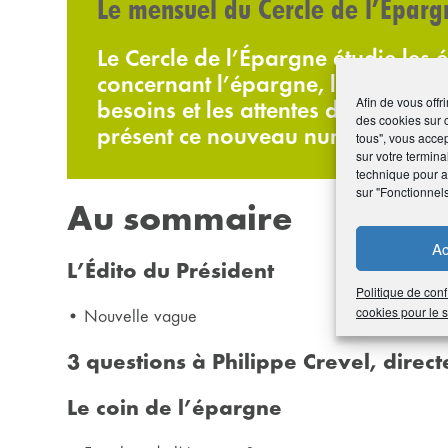
Le mensuel du Cercle de l’Épar
Le Cercle de l’Épargne étudie les é
concernant l’épargne, la retraite e
Afin de vous offr
besoins et les attentes des França
des cookies sur 
présent ce nouveau numéro riche e
tous", vous accep
sur votre termina
technique pour am
sur "Fonctionnel
Au sommaire
Ac
L’Édito du Président
Politique de conf
cookies pour le
• Nouvelle vague
3 questions à Philippe Crevel, direc
Le coin de l’épargne