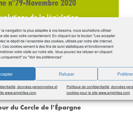
gne n°79-Novembre 2020
volutions de la législation
t la prévoyance. Il analyse, les
ir la navigation la plus adaptée à vos besoins, nous souhaitons utiliser
is en la matière. Découvrez dès à
ce site avec votre consentement. En cliquant sur le bouton "Les accepter
n informations et éclairages.
tez le dépôt de l’ensemble des cookies, utilisés par notre site internet,
l. Ces cookies servent à des fins de suivi statistiques et fonctionnement
éliorer votre visite sur notre site. Vous pouvez les refuser en cliquant
s uniquement" ou "Voir les préférences"
cepter
Refuser
Préfére
identialité, données personnelles et
Politique de confidentialité, données per
 site www.amphitea.com
cookies pour le site www.amphitea.com
teur du Cercle de l’Épargne