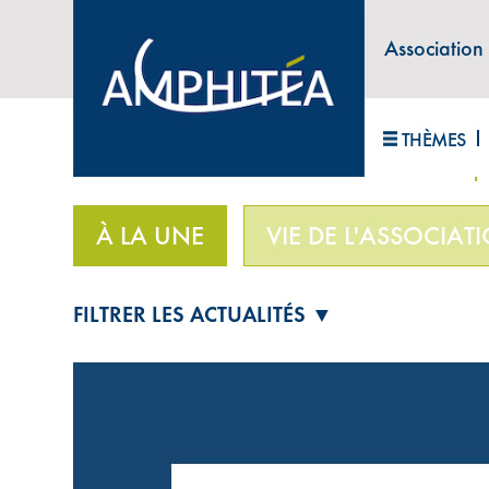
Association
ABONNEZ-VOUS À LA LETTRE D'INFORM
THÈMES
Accueil
>
À la une
>
Le mensuel du Cercle de l’
À LA UNE
VIE DE L'ASSOCIAT
FILTRER LES ACTUALITÉS ▼