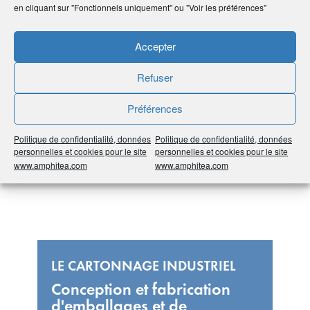
en cliquant sur "Fonctionnels uniquement" ou "Voir les préférences"
Accepter
#Toutes les régions
#Grand-Est
#54 Meurthe-et-
Refuser
Moselle
#Imprimerie et packaging
Préférences
Politique de confidentialité, données
Politique de confidentialité, données
personnelles et cookies pour le site
personnelles et cookies pour le site
www.amphitea.com
www.amphitea.com
LE CARTONNAGE INDUSTRIEL
Conception et fabrication
d'emballages et de