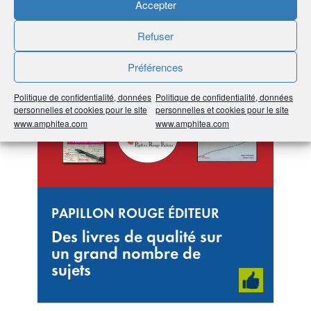
Accepter
#Toutes les régions
#Occitanie
#34 Hérault
#Édition de livres
Refuser
Préférences
Politique de confidentialité, données
Politique de confidentialité, données
personnelles et cookies pour le site
personnelles et cookies pour le site
www.amphitea.com
www.amphitea.com
PAPILLON ROUGE ÉDITEUR
Des livres de qualité sur
un grand nombre de
sujets