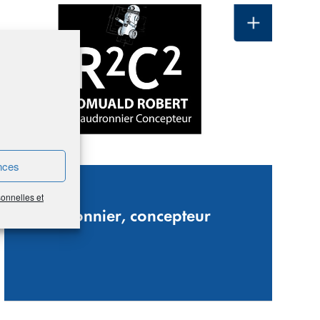
nces
R2C2
sonnelles et
Chaudronnier, concepteur