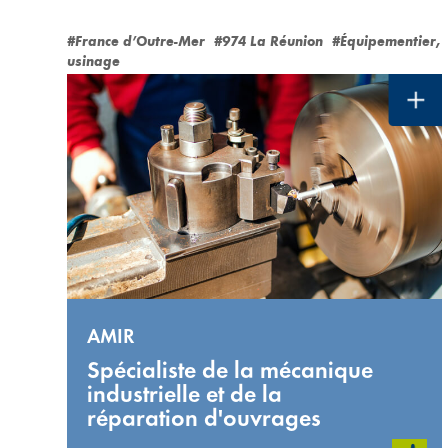
#France d’Outre-Mer
#974 La Réunion
#Équipementier,
usinage
AMIR
Spécialiste de la mécanique
industrielle et de la
réparation d'ouvrages