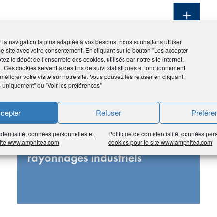
ir la navigation la plus adaptée à vos besoins, nous souhaitons utiliser
ce site avec votre consentement. En cliquant sur le bouton "Les accepter
tez le dépôt de l’ensemble des cookies, utilisés par notre site internet,
l. Ces cookies servent à des fins de suivi statistiques et fonctionnement
éliorer votre visite sur notre site. Vous pouvez les refuser en cliquant
s uniquement" ou "Voir les préférences"
cepter
Refuser
Préfére
ALPRAM SOLUTIONS
identialité, données personnelles et
Politique de confidentialité, données per
 site www.amphitea.com
cookies pour le site www.amphitea.com
Plateformes mezzanines et
rayonnages industriels