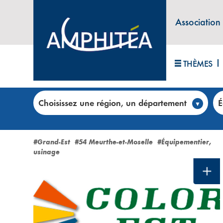
Association
THÈMES
Accueil
>
Club annonces
>
Toutes les annonces
Choisissez une région, un département
É
Équipementier, usinage (23 
#Grand-Est
#54 Meurthe-et-Moselle
#Équipementier,
usinage