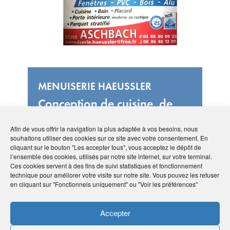
MENUISERIE HAEUSSLER
Conception de cuisine, de
salle de bains et
ameublement sur mesure
Afin de vous offrir la navigation la plus adaptée à vos besoins, nous
souhaitons utiliser des cookies sur ce site avec votre consentement. En
cliquant sur le bouton "Les accepter tous", vous acceptez le dépôt de
l’ensemble des cookies, utilisés par notre site internet, sur votre terminal.
Ces cookies servent à des fins de suivi statistiques et fonctionnement
technique pour améliorer votre visite sur notre site. Vous pouvez les refuser
en cliquant sur "Fonctionnels uniquement" ou "Voir les préférences"
Accepter
#Grand-Est
#67 Bas-Rhin
#Aménagement
intérieur