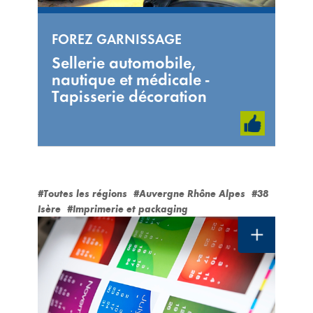
FOREZ GARNISSAGE
Sellerie automobile,
nautique et médicale -
Tapisserie décoration
#Toutes les régions
#Auvergne Rhône Alpes
#38
Isère
#Imprimerie et packaging